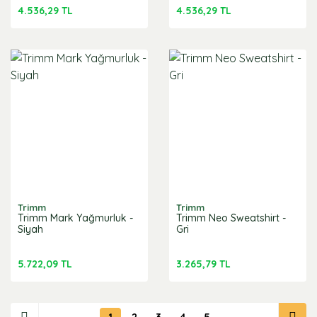
4.536,29 TL
4.536,29 TL
Trimm
Trimm
Trimm Mark Yağmurluk -
Trimm Neo Sweatshirt -
Siyah
Gri
5.722,09 TL
3.265,79 TL
1
2
3
4
5