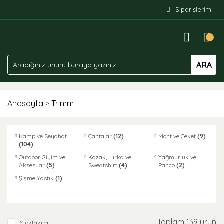
Siparişlerim
ARA
Anasayfa
Trimm
Kamp ve Seyahat
Çantalar
(12)
Mont ve Ceket
(9)
(104)
Outdoor Giyim ve
Kazak, Hırka ve
Yağmurluk ve
Aksesuar
(5)
Sweatshirt
(4)
Panço
(2)
Şişme Yastık
(1)
Toplam 139 ürün
Stoktakiler