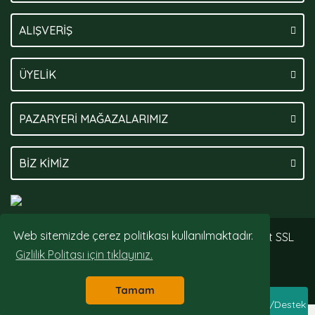
ALIŞVERİŞ
ÜYELİK
PAZARYERİ MAĞAZALARIMIZ
BİZ KİMİZ
Web sitemizde çerez politikası kullanılmaktadır.
© Tüm hakları saklıdır. Kredi kartı bilgileriniz 256bit SSL
sertifikası ile korunmaktadır.
Gizlilik Politası için tıklayınız.
Tamam
Whatsapp Sipariş/Destek