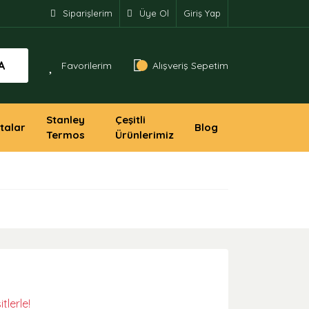
Siparişlerim
Üye Ol
Giriş Yap
A
Favorilerim
Alışveriş Sepetim
Stanley
Çeşitli
talar
Blog
Termos
Ürünlerimiz
tlerle!