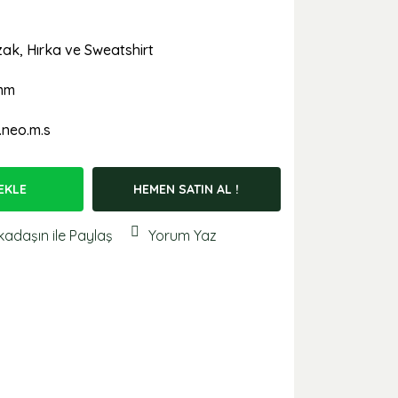
ak, Hırka ve Sweatshirt
mm
.neo.m.s
EKLE
HEMEN SATIN AL !
kadaşın ile Paylaş
Yorum Yaz