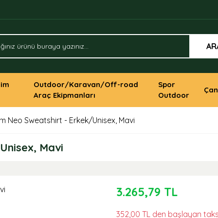
AR
yim
Outdoor/Karavan/Off-road
Spor
Çan
Araç Ekipmanları
Outdoor
m Neo Sweatshirt - Erkek/Unisex, Mavi
Unisex, Mavi
3.265,79 TL
352,00 TL den başlayan taksi