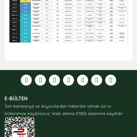
Bu ürünün fiyat bilgisi, resim, ürün açıklamalarında ve
diğer konularda yetersiz gördüğünüz noktaları öneri
formunu kullanarak tarafımıza iletebilirsiniz.
Görüş ve önerileriniz için teşekkür ederiz.
Ürün resmi kalitesiz, bozuk veya görüntülenemiyor.
E-BÜLTEN
Ürün açıklamasında eksik bilgiler bulunuyor.
Tüm kampanya ve duyurulardan haberdar olmak için e-
Ürün bilgilerinde hatalar bulunuyor.
bültenimize kaydolunuz.
Web sitemiz ETBİS sistemine kayıtlıdır.
Ürün fiyatı diğer sitelerden daha pahalı.
Bu ürüne benzer farklı alternatifler olmalı.