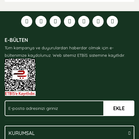
diğer konularda yetersiz gördüğünüz noktaları öneri
formunu kullanarak tarafımıza iletebilirsiniz.
Görüş ve önerileriniz için teşekkür ederiz.
Ürün resmi kalitesiz, bozuk veya görüntülenemiyor.
E-BÜLTEN
Ürün açıklamasında eksik bilgiler bulunuyor.
Tüm kampanya ve duyurulardan haberdar olmak için e-
Ürün bilgilerinde hatalar bulunuyor.
bültenimize kaydolunuz.
Web sitemiz ETBİS sistemine kayıtlıdır.
Ürün fiyatı diğer sitelerden daha pahalı.
Bu ürüne benzer farklı alternatifler olmalı.
EKLE
Gönder
KURUMSAL