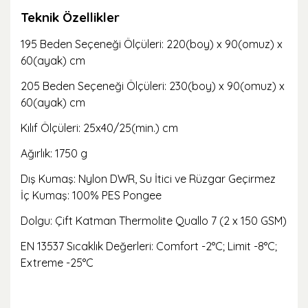
Teknik Özellikler
195 Beden Seçeneği Ölçüleri: 220(boy) x 90(omuz) x
60(ayak) cm
205 Beden Seçeneği Ölçüleri: 230(boy) x 90(omuz) x
60(ayak) cm
Kılıf Ölçüleri: 25x40/25(min.) cm
Ağırlık: 1750 g
Dış Kumaş: Nylon DWR, Su İtici ve Rüzgar Geçirmez
İç Kumaş: 100% PES Pongee
Dolgu: Çift Katman Thermolite Quallo 7 (2 x 150 GSM)
EN 13537 Sıcaklık Değerleri: Comfort -2°C; Limit -8°C;
Extreme -25°C
Bu ürünün fiyat bilgisi, resim, ürün açıklamalarında ve