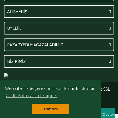
ALIŞVERİŞ
ÜYELİK
PAZARYERİ MAĞAZALARIMIZ
BİZ KİMİZ
Web sitemizde çerez politikası kullanılmaktadır.
© Tüm hakları saklıdır. Kredi kartı bilgileriniz 256bit SSL
sertifikası ile korunmaktadır.
Gizlilik Politası için tıklayınız.
Tamam
Whatsapp Sipariş/Destek