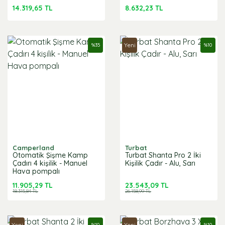
14.319,65 TL
8.632,23 TL
Yeni
%
35
%
10
Camperland
Turbat
Otomatik Şişme Kamp
Turbat Shanta Pro 2 İki
Çadırı 4 kişilik - Manuel
Kişilik Çadır - Alu, Sarı
Hava pompalı
11.905,29 TL
23.543,09 TL
18.315,84 TL
26.158,99 TL
Yeni
Yeni
%
10
%
10