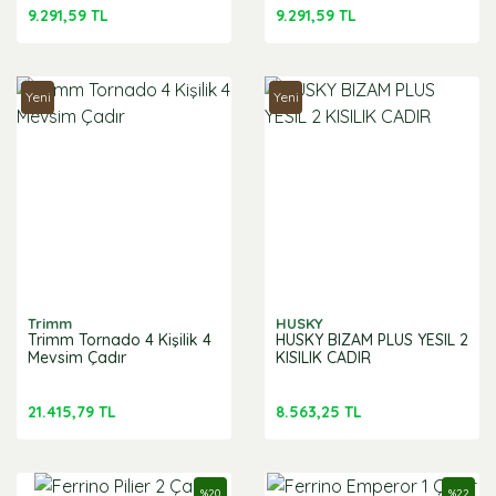
9.291,59 TL
9.291,59 TL
Yeni
Yeni
Trimm
HUSKY
Trimm Tornado 4 Kişilik 4
HUSKY BIZAM PLUS YESIL 2
Mevsim Çadır
KISILIK CADIR
21.415,79 TL
8.563,25 TL
%
20
%
22