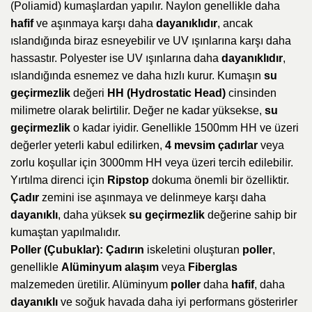
(Poliamid) kumaşlardan yapılır. Naylon genellikle daha
hafif
ve aşınmaya karşı daha
dayanıklıdır
, ancak
ıslandığında biraz esneyebilir ve UV ışınlarına karşı daha
hassastır. Polyester ise UV ışınlarına daha
dayanıklıdır
,
ıslandığında esnemez ve daha hızlı kurur. Kumaşın
su
geçirmezlik
değeri
HH (Hydrostatic Head)
cinsinden
milimetre olarak belirtilir. Değer ne kadar yüksekse,
su
geçirmezlik
o kadar iyidir. Genellikle 1500mm HH ve üzeri
değerler yeterli kabul edilirken,
4 mevsim çadırlar
veya
zorlu koşullar için 3000mm HH veya üzeri tercih edilebilir.
Yırtılma direnci için
Ripstop
dokuma önemli bir özelliktir.
Çadır
zemini ise aşınmaya ve delinmeye karşı daha
dayanıklı
, daha yüksek
su geçirmezlik
değerine sahip bir
kumaştan yapılmalıdır.
Poller (Çubuklar):
Çadırın
iskeletini oluşturan
poller
,
genellikle
Alüminyum alaşım
veya
Fiberglas
malzemeden üretilir. Alüminyum
poller
daha
hafif
, daha
dayanıklı
ve soğuk havada daha iyi performans gösterirler