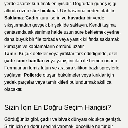
yerde asarak kurutmak en iyisidir. Doğrudan güneş ışığı
altında uzun süre bırakmak UV hasarına neden olabilir.
Saklama:
Çadırı
kuru, serin ve
havadar
bir yerde,
sıkıştırmadan gevşek bir şekilde saklayın. Kendi taşıma
çantasında sıkıştırılmış halde uzun süre bekletmek yerine,
daha büyük bir file torbada veya yastık kılıfında saklamak
kumaşın ve kaplamaların ömrünü uzatır.
Tamir:
Küçük delikler veya yırtıklar fark edildiğinde, özel
çadır tamir bantları
veya yapıştırıcıları ile hemen onarın.
Fermuarları temiz tutun ve ara sıra silikon bazlı spreylerle
yağlayın.
Pollerde
oluşan bükülmeler veya kırıklar için
yedek parçalar veya tamir kitleri bulundurmak akıllıca
olacaktır.
Sizin İçin En Doğru Seçim Hangisi?
Gördüğünüz gibi,
çadır
ve
bivak
dünyası oldukça geniştir.
Sizin için en doğru seçimi yapmak; öncelikle ne tür bir