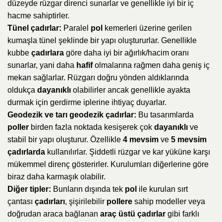
düzeyde rüzgar direnci sunarlar ve genellikle iyi bir iç
hacme sahiptirler.
Tünel çadırlar:
Paralel
pol
kemerleri üzerine gerilen
kumaşla tünel şeklinde bir yapı oluştururlar. Genellikle
kubbe
çadırlara
göre daha iyi bir ağırlık/hacim oranı
sunarlar, yani daha
hafif
olmalarına rağmen daha geniş iç
mekan sağlarlar. Rüzgarı doğru yönden aldıklarında
oldukça
dayanıklı
olabilirler ancak genellikle ayakta
durmak için gerdirme iplerine ihtiyaç duyarlar.
Geodezik ve tarı geodezik çadırlar:
Bu tasarımlarda
poller
birden fazla noktada kesişerek çok
dayanıklı
ve
stabil bir yapı oluşturur. Özellikle
4 mevsim
ve
5 mevsim
çadırlarda
kullanılırlar. Şiddetli rüzgar ve kar yüküne karşı
mükemmel direnç gösterirler. Kurulumları diğerlerine göre
biraz daha karmaşık olabilir.
Diğer tipler:
Bunların dışında tek
pol
ile kurulan sırt
çantası
çadırları
, şişirilebilir
pollere
sahip modeller veya
doğrudan araca bağlanan
araç üstü çadırlar
gibi farklı