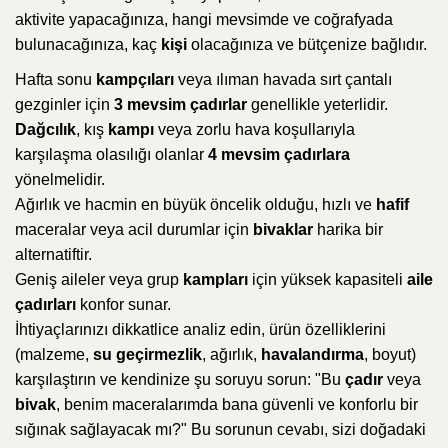
aktivite yapacağınıza, hangi mevsimde ve coğrafyada
bulunacağınıza, kaç
kişi
olacağınıza ve bütçenize bağlıdır.
Hafta sonu
kampçıları
veya ılıman havada sırt çantalı
gezginler için
3 mevsim çadırlar
genellikle yeterlidir.
Dağcılık
, kış
kampı
veya zorlu hava koşullarıyla
karşılaşma olasılığı olanlar
4 mevsim çadırlara
yönelmelidir.
Ağırlık ve hacmin en büyük öncelik olduğu, hızlı ve
hafif
maceralar veya acil durumlar için
bivaklar
harika bir
alternatiftir.
Geniş aileler veya grup
kampları
için yüksek kapasiteli
aile
çadırları
konfor sunar.
İhtiyaçlarınızı dikkatlice analiz edin, ürün özelliklerini
(malzeme,
su geçirmezlik
, ağırlık,
havalandırma
, boyut)
karşılaştırın ve kendinize şu soruyu sorun: "Bu
çadır
veya
bivak
, benim maceralarımda bana güvenli ve konforlu bir
sığınak sağlayacak mı?" Bu sorunun cevabı, sizi doğadaki