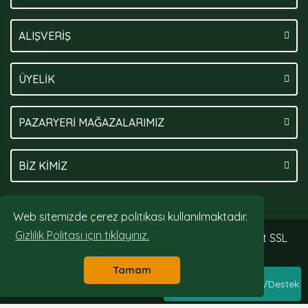
ALIŞVERİŞ
ÜYELİK
PAZARYERİ MAĞAZALARIMIZ
BİZ KİMİZ
Web sitemizde çerez politikası kullanılmaktadır.
Gizlilik Politası için tıklayınız.
© Tüm hakları saklıdır. Kredi kartı bilgileriniz 256bit SSL
sertifikası ile korunmaktadır.
Tamam
Whatsapp Sipariş/Destek