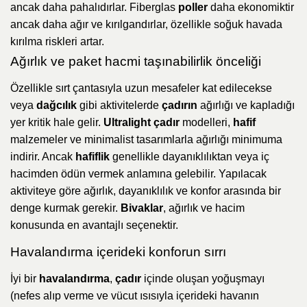
ancak daha pahalıdırlar. Fiberglas
poller
daha ekonomiktir
ancak daha ağır ve kırılgandırlar, özellikle soğuk havada
kırılma riskleri artar.
Ağırlık ve paket hacmi taşınabilirlik önceliği
Özellikle sırt çantasıyla uzun mesafeler kat edilecekse
veya
dağcılık
gibi aktivitelerde
çadırın
ağırlığı ve kapladığı
yer kritik hale gelir.
Ultralight çadır
modelleri,
hafif
malzemeler ve minimalist tasarımlarla ağırlığı minimuma
indirir. Ancak
hafiflik
genellikle dayanıklılıktan veya iç
hacimden ödün vermek anlamına gelebilir. Yapılacak
aktiviteye göre ağırlık, dayanıklılık ve konfor arasında bir
denge kurmak gerekir.
Bivaklar
, ağırlık ve hacim
konusunda en avantajlı seçenektir.
Havalandırma içerideki konforun sırrı
İyi bir
havalandırma
,
çadır
içinde oluşan yoğuşmayı
(nefes alıp verme ve vücut ısısıyla içerideki havanın