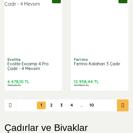
Evolite
Ferrino
Evolite Excamp 4 Pro
Ferrino Kalahari 3 Çadır
Çadır - 4 Mevsim
6.478,10 TL
12.958,44 TL
7.621,29 TL
16.198,04 TL
1
2
3
4
..
10
Çadırlar ve Bivaklar