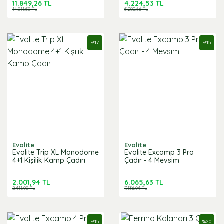
11.849,26 TL
4.224,53 TL
14.811,58 TL
5.280,66 TL
%
17
%
15
Evolite
Evolite
Evolite Trip XL Monodome
Evolite Excamp 3 Pro
4+1 Kişilik Kamp Çadırı
Çadır - 4 Mevsim
2.001,94 TL
6.065,63 TL
2.411,98 TL
7.136,04 TL
%
15
%
20