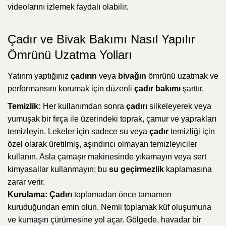
videolarını izlemek faydalı olabilir.
Çadır ve Bivak Bakımı Nasıl Yapılır
Ömrünü Uzatma Yolları
Yatırım yaptığınız
çadırın
veya
bivağın
ömrünü uzatmak ve
performansını korumak için düzenli
çadır bakımı
şarttır.
Temizlik:
Her kullanımdan sonra
çadırı
silkeleyerek veya
yumuşak bir fırça ile üzerindeki toprak, çamur ve yaprakları
temizleyin. Lekeler için sadece su veya
çadır
temizliği için
özel olarak üretilmiş, aşındırıcı olmayan temizleyiciler
kullanın. Asla çamaşır makinesinde yıkamayın veya sert
kimyasallar kullanmayın; bu
su geçirmezlik
kaplamasına
zarar verir.
Kurulama:
Çadırı
toplamadan önce tamamen
kuruduğundan emin olun. Nemli toplamak küf oluşumuna
ve kumaşın çürümesine yol açar. Gölgede, havadar bir