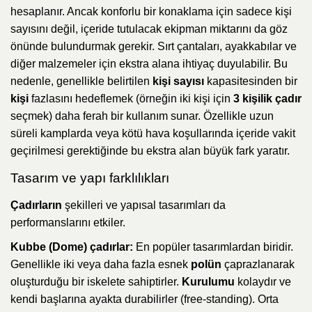
hesaplanır. Ancak konforlu bir konaklama için sadece kişi
sayısını değil, içeride tutulacak ekipman miktarını da göz
önünde bulundurmak gerekir. Sırt çantaları, ayakkabılar ve
diğer malzemeler için ekstra alana ihtiyaç duyulabilir. Bu
nedenle, genellikle belirtilen
kişi sayısı
kapasitesinden bir
kişi
fazlasını hedeflemek (örneğin iki kişi için
3 kişilik çadır
seçmek) daha ferah bir kullanım sunar. Özellikle uzun
süreli kamplarda veya kötü hava koşullarında içeride vakit
geçirilmesi gerektiğinde bu ekstra alan büyük fark yaratır.
Tasarım ve yapı farklılıkları
Çadırların
şekilleri ve yapısal tasarımları da
performanslarını etkiler.
Kubbe (Dome) çadırlar:
En popüler tasarımlardan biridir.
Genellikle iki veya daha fazla esnek
polün
çaprazlanarak
oluşturduğu bir iskelete sahiptirler.
Kurulumu
kolaydır ve
kendi başlarına ayakta durabilirler (free-standing). Orta