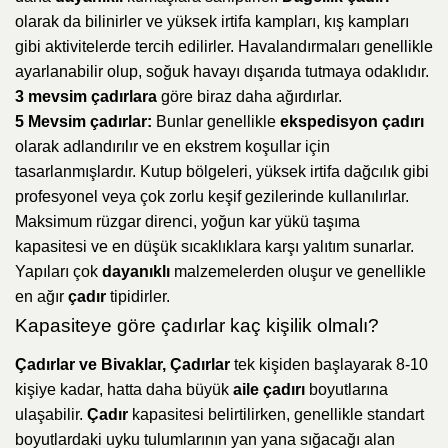
olarak da bilinirler ve yüksek irtifa kampları, kış kampları
gibi aktivitelerde tercih edilirler. Havalandırmaları genellikle
ayarlanabilir olup, soğuk havayı dışarıda tutmaya odaklıdır.
3 mevsim çadırlara
göre biraz daha ağırdırlar.
5 Mevsim çadırlar:
Bunlar genellikle
ekspedisyon çadırı
olarak adlandırılır ve en ekstrem koşullar için
tasarlanmışlardır. Kutup bölgeleri, yüksek irtifa dağcılık gibi
profesyonel veya çok zorlu keşif gezilerinde kullanılırlar.
Maksimum rüzgar direnci, yoğun kar yükü taşıma
kapasitesi ve en düşük sıcaklıklara karşı yalıtım sunarlar.
Yapıları çok
dayanıklı
malzemelerden oluşur ve genellikle
en ağır
çadır
tipidirler.
Kapasiteye göre çadırlar kaç kişilik olmalı?
Çadırlar ve Bivaklar, Çadırlar
tek kişiden başlayarak 8-10
kişiye kadar, hatta daha büyük
aile çadırı
boyutlarına
ulaşabilir.
Çadır
kapasitesi belirtilirken, genellikle standart
boyutlardaki uyku tulumlarının yan yana sığacağı alan