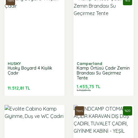
Yeni
%
15
HUSKY
Camperland
Husky Boyard 4 Kişilik
Kamp Örtüsü Çadır Zemin
Çadır
Brandası Su Geçirmez
Tente
1.455,75 TL
11.512,81 TL
1.712,65 TL
Yeni
%
20