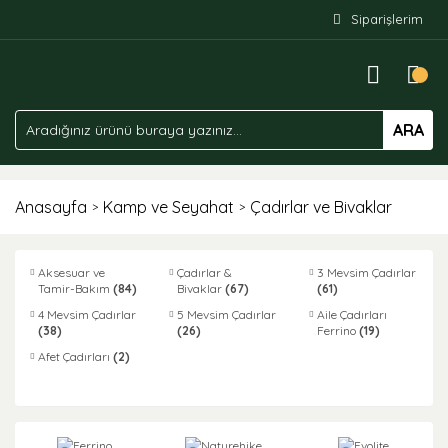
Siparişlerim
ARA
Anasayfa
Kamp ve Seyahat
Çadırlar ve Bivaklar
Aksesuar ve
Çadırlar &
3 Mevsim Çadırlar
Tamir-Bakım
(84)
Bivaklar
(67)
(61)
4 Mevsim Çadırlar
5 Mevsim Çadırlar
Aile Çadırları
(38)
(26)
Ferrino
(19)
Afet Çadırları
(2)