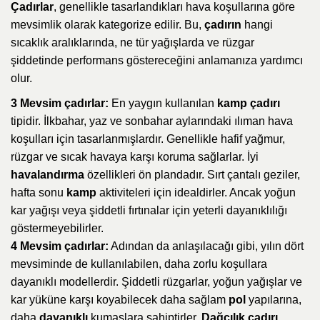
Çadırlar
, genellikle tasarlandıkları hava koşullarına göre
mevsimlik olarak kategorize edilir. Bu,
çadırın
hangi
sıcaklık aralıklarında, ne tür yağışlarda ve rüzgar
şiddetinde performans göstereceğini anlamanıza yardımcı
olur.
3 Mevsim çadırlar:
En yaygın kullanılan
kamp çadırı
tipidir. İlkbahar, yaz ve sonbahar aylarındaki ılıman hava
koşulları için tasarlanmışlardır. Genellikle hafif yağmur,
rüzgar ve sıcak havaya karşı koruma sağlarlar. İyi
havalandırma
özellikleri ön plandadır. Sırt çantalı geziler,
hafta sonu
kamp
aktiviteleri için idealdirler. Ancak yoğun
kar yağışı veya şiddetli fırtınalar için yeterli dayanıklılığı
göstermeyebilirler.
4 Mevsim çadırlar:
Adından da anlaşılacağı gibi, yılın dört
mevsiminde de kullanılabilen, daha zorlu koşullara
dayanıklı modellerdir. Şiddetli rüzgarlar, yoğun yağışlar ve
kar yüküne karşı koyabilecek daha sağlam
pol
yapılarına,
daha
dayanıklı
kumaşlara sahiptirler.
Dağcılık çadırı