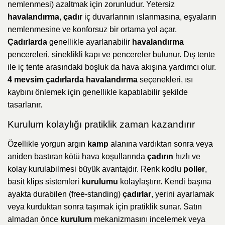
nemlenmesi) azaltmak için zorunludur. Yetersiz
havalandırma
,
çadır
iç duvarlarının ıslanmasına, eşyaların
nemlenmesine ve konforsuz bir ortama yol açar.
Çadırlarda
genellikle ayarlanabilir
havalandırma
pencereleri, sineklikli kapı ve pencereler bulunur. Dış tente
ile iç tente arasındaki boşluk da hava akışına yardımcı olur.
4 mevsim çadırlarda havalandırma
seçenekleri, ısı
kaybını önlemek için genellikle kapatılabilir şekilde
tasarlanır.
Kurulum kolaylığı pratiklik zaman kazandırır
Özellikle yorgun argın
kamp
alanına vardıktan sonra veya
aniden bastıran kötü hava koşullarında
çadırın
hızlı ve
kolay kurulabilmesi büyük avantajdır. Renk kodlu
poller
,
basit klips sistemleri
kurulumu
kolaylaştırır. Kendi başına
ayakta durabilen (free-standing)
çadırlar
, yerini ayarlamak
veya kurduktan sonra taşımak için pratiklik sunar. Satın
almadan önce
kurulum
mekanizmasını incelemek veya