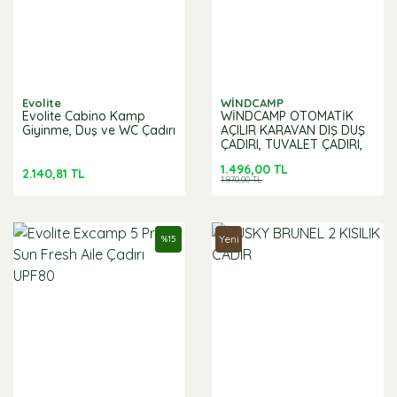
Evolite
WİNDCAMP
Evolite Cabino Kamp
WİNDCAMP OTOMATİK
Giyinme, Duş ve WC Çadırı
AÇILIR KARAVAN DIŞ DUŞ
ÇADIRI, TUVALET ÇADIRI,
GİYİNME KABİNİ - YEŞİL
1.496,00 TL
2.140,81 TL
1.870,00 TL
Yeni
%
15