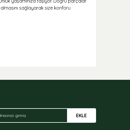
 günlük yaşamınıza taşıyor. Doğru parçalar
va almasını sağlayarak size konforu
arak tarafımıza iletebilirsiniz.
EKLE