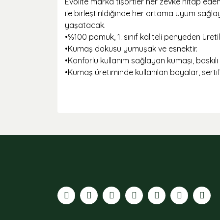
Evolite marka tişörtler her zevke hitap ede
ile birleştirildiğinde her ortama uyum sağla
yaşatacak.
•
%100 pamuk, 1. sınıf kaliteli penyeden üretil
•
Kumaş dokusu yumuşak ve esnektir.
•
Konforlu kullanım sağlayan kumaşı, baskılı v
•
Kumaş üretiminde kullanılan boyalar, sertifi
Bu ürünün fiyat bilgisi, resim, ürün açıklamaları
Görüş ve önerileriniz için teşekkür ederiz.
Ürün resmi kalitesiz, bozuk veya görüntülenemiyor
Ürün açıklamasında eksik bilgiler bulunuyor.
Ürün bilgilerinde hatalar bulunuyor.
Ürün fiyatı diğer sitelerden daha pahalı.
Bu ürüne benzer farklı alternatifler olmalı.