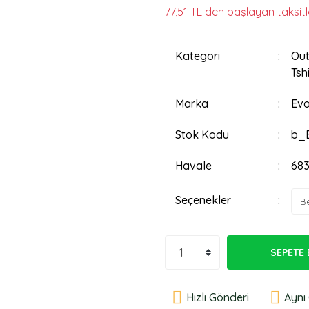
77,51 TL den başlayan taksitl
Kategori
Out
Tshi
Marka
Evo
Stok Kodu
b_E
Havale
683
Seçenekler
SEPETE 
Hızlı Gönderi
Aynı