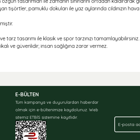
n özgün tasarımları ile zamanın sınırlarını ortadan kaldırarak
yan tişörtler, pamuklu dokuları ile yaz aylarında cildinizin ha
miştir.
e tarz tasarımı ile klasik ve spor tarzınızı tamamlayabilirsiniz.
kalı ve güvenlidir; insan sağlığına zarar vermez.
nda ve diğer konularda yetersiz gördüğünüz noktaları öneri formunu kullan
.
E-BÜLTEN
Tüm kampanya ve duyurulardan haberdar
olmak için e-bültenimize kaydolunuz.
Web
sitemiz ETBİS sistemine kayıtlıdır.