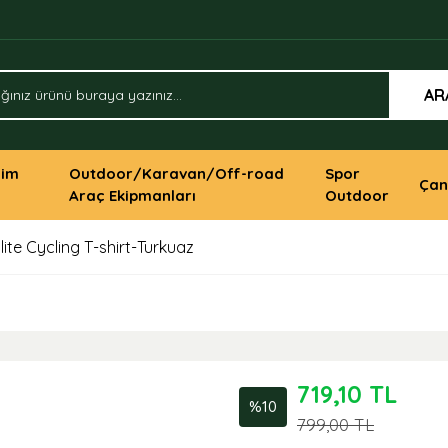
AR
yim
Outdoor/Karavan/Off-road
Spor
Çan
Araç Ekipmanları
Outdoor
lite Cycling T-shirt-Turkuaz
719,10 TL
%10
799,00 TL