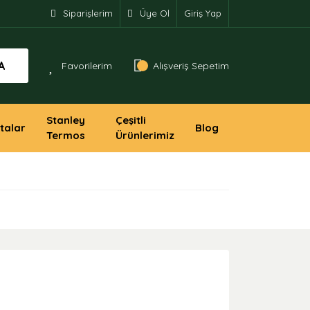
Siparişlerim
Üye Ol
Giriş Yap
A
Favorilerim
Alışveriş Sepetim
Stanley
Çeşitli
talar
Blog
Termos
Ürünlerimiz