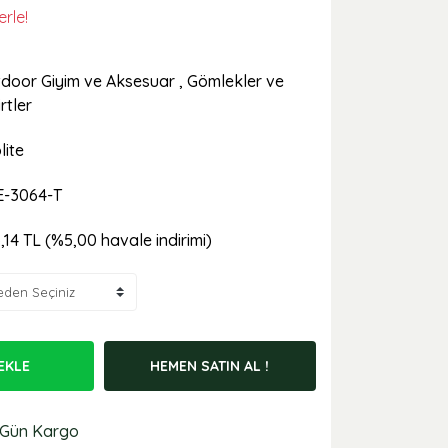
erle!
door Giyim ve Aksesuar
,
Gömlekler ve
rtler
lite
-3064-T
,14 TL (%5,00 havale indirimi)
EKLE
HEMEN SATIN AL !
 Gün Kargo