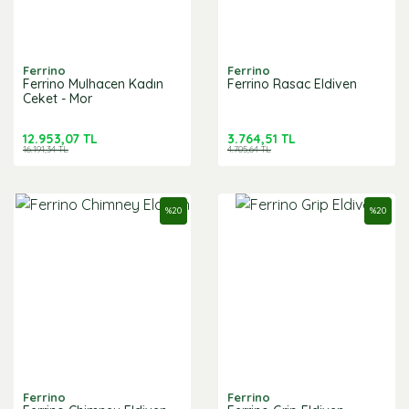
Ferrino
Ferrino
Ferrino Mulhacen Kadın
Ferrino Rasac Eldiven
Ceket - Mor
12.953,07 TL
3.764,51 TL
16.191,34 TL
4.705,64 TL
%
20
%
20
Ferrino
Ferrino