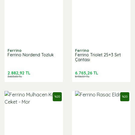
Ferrino
Ferrino
Ferrino Nordend Tozluk
Ferrino Triolet 25+3 Sırt
Çantası
2.882,92 TL
6.765,26 TL
3.603,65 TL
8.456,57 TL
%
20
%
20