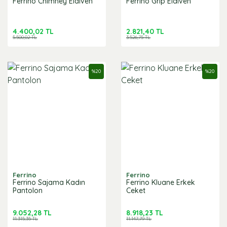
Ferrino Chimney Eldiven
Ferrino Grip Eldiven
4.400,02 TL
2.821,40 TL
5.500,02 TL
3.526,75 TL
%
20
%
20
Ferrino
Ferrino
Ferrino Sajama Kadın
Ferrino Kluane Erkek
Pantolon
Ceket
9.052,28 TL
8.918,23 TL
11.315,35 TL
11.147,79 TL