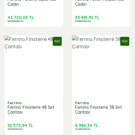
Çadırı
Çadırı
42.720,05 TL
35.891,92 TL
53.400,06 TL
44.864,90 TL
%
20
%
20
Ferrino
Ferrino
Ferrino Finisterre 48 Sırt
Ferrino Finisterre 38 Sırt
Çantası
Çantası
10.575,94 TL
8.986,34 TL
13.219,92 TL
11.232,93 TL