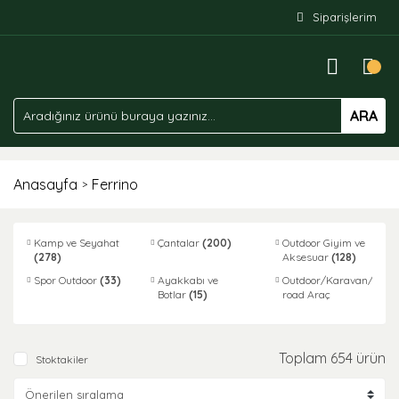
Siparişlerim
ARA
Anasayfa
Ferrino
Kamp ve Seyahat
Çantalar
(200)
Outdoor Giyim ve
(278)
Aksesuar
(128)
Spor Outdoor
(33)
Ayakkabı ve
Outdoor/Karavan/Off-
Botlar
(15)
road Araç
Ekipmanları
(1)
Toplam 654 ürün
Stoktakiler