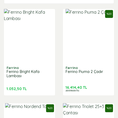
%
20
Ferrino
Ferrino
Ferrino Bright Kafa
Ferrino Piuma 2 Çadır
Lambası
16.414,40 TL
1.052,50 TL
20.518,00 TL
%
20
%
20