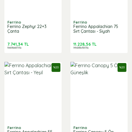
Ferrino
Ferrino
Ferrino Zephyr 22+3
Ferrino Appalachian 75
Çanta
Sırt Çantası - Siyah
7.741,34 TL
11.228,56 TL
9.676,67 TL
14.035,70 TL
%
20
%
20
Ferrino
Ferrino