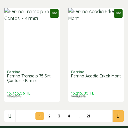
%
20
%
20
Ferrino
Ferrino
Ferrino Transalp 75 Sırt
Ferrino Acadia Erkek Mont
Çantası - Kırmızı
13.733,56 TL
15.215,05 TL
17.166,95 TL
19.018,82 TL
1
2
3
4
..
21