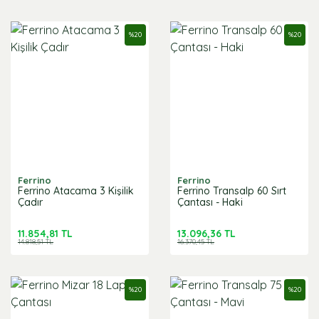
%
20
%
20
Ferrino
Ferrino
Ferrino Atacama 3 Kişilik
Ferrino Transalp 60 Sırt
Çadır
Çantası - Haki
11.854,81 TL
13.096,36 TL
14.818,51 TL
16.370,45 TL
%
20
%
20