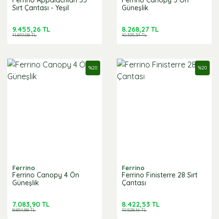
Ferrino Appalachian 55
Ferrino Canopy 5 Ön
Sırt Çantası - Yeşil
Güneşlik
9.455,26 TL
8.268,27 TL
11.819,08 TL
10.335,34 TL
%
20
%
20
Ferrino
Ferrino
Ferrino Canopy 4 Ön
Ferrino Finisterre 28 Sırt
Güneşlik
Çantası
7.083,90 TL
8.422,53 TL
8.854,88 TL
10.528,16 TL