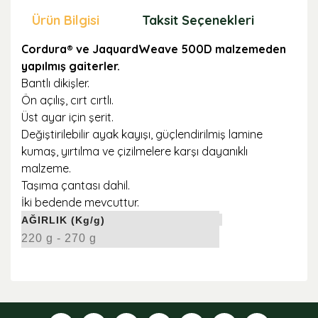
Ürün Bilgisi
Taksit Seçenekleri
Öne
Cordura® ve JaquardWeave 500D malzemeden
yapılmış gaiterler.
Bantlı dikişler.
Ön açılış, cırt cırtlı.
Üst ayar için şerit.
Değiştirilebilir ayak kayışı, güçlendirilmiş lamine
kumaş, yırtılma ve çizilmelere karşı dayanıklı
malzeme.
Taşıma çantası dahil.
İki bedende mevcuttur.
AĞIRLIK (Kg/g)
220 g - 270 g
Bu ürünün fiyat bilgisi, resim, ürün açıklamalarında ve
diğer konularda yetersiz gördüğünüz noktaları öneri
formunu kullanarak tarafımıza iletebilirsiniz.
Görüş ve önerileriniz için teşekkür ederiz.