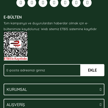
Ürün resmi kalitesiz, bozuk veya görüntülenemiyor.
E-BÜLTEN
Ürün açıklamasında eksik bilgiler bulunuyor.
Tüm kampanya ve duyurulardan haberdar olmak için e-
Ürün bilgilerinde hatalar bulunuyor.
bültenimize kaydolunuz.
Web sitemiz ETBİS sistemine kayıtlıdır.
Ürün fiyatı diğer sitelerden daha pahalı.
Bu ürüne benzer farklı alternatifler olmalı.
EKLE
Gönder
KURUMSAL
ALIŞVERİŞ