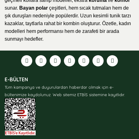
geçmeli kollara sahip modeller, ekstra
koruma
ile
konfor
sunar.
Bayan polar
çeşitleri, hem sıcak tutmaları hem de
şık duruşları nedeniyle popülerdir. Uzun kesimli tunik tarzı
kazaklar, taytlarla rahat bir kombin oluşturur. Özetle, kadın
modelleri hem performansı hem de zarafeti bir arada
sunmayı hedefler.
E-BÜLTEN
Tüm kampanya ve duyurulardan haberdar olmak için e-
bültenimize kaydolunuz.
Web sitemiz ETBİS sistemine kayıtlıdır.