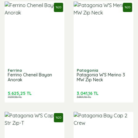
%
20
%
20
Ferrino
Patagonia
Ferrino Cheneil Bayan
Patagonia W'S Merino 3
Anorak
MW Zip Neck
5.625,25 TL
3.041,16 TL
7.031,56 TL
3.801,46 TL
%
20