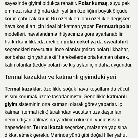
sayesinde giyimi oldukça rahattır.
Polar kumaş
, suyu pek
emmez, ıslandığında dahi yalıtım özelliğini büyük ölçüde
korur, çabucak kurur. Bu özellikleri, onu özellikle değişken
hava koşulları için ideal bir katman yapar.
Fermuarlı polar
modelleri, havalandırma ihtiyacınıza göre ayarlanabilir.
Farklı kalınlıklarda üretilen
polar ceket
ya da
sweatshirt
seçenekleri mevcuttur; ince olanlar (micro polar) ilkbahar,
sonbahar için yahut aktif hareketlerde orta katman olarak,
kalın olanlar (teddy polar) ise kış ayları için daha uygundur.
Termal kazaklar ve katmanlı giyimdeki yeri
Termal kazaklar
, özellikle soğuk hava koşullarında vücut
ısısını korumak üzere tasarlanmıştır. Genellikle
katmanlı
giyim
sisteminin orta katmanı olarak görev yaparlar. İç
katman (termal içlik) tarafından vücuttan uzaklaştırılan
nemin dışarı atılmasına yardımcı olurken, vücut ısısını
hapsederler.
Termal kazak
seçerken, malzeme yapısına
dikkat etmek gerekir. Merinos yünü gibi doğal lifler yahut