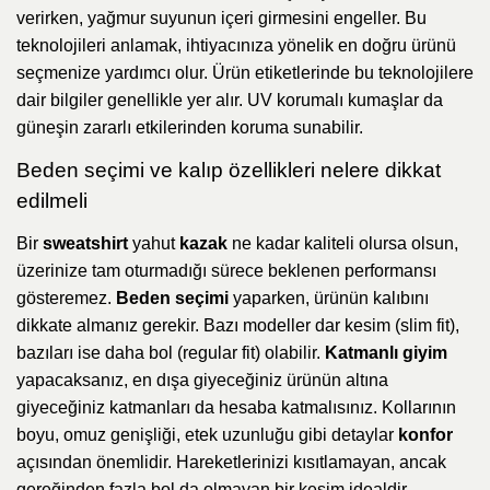
verirken, yağmur suyunun içeri girmesini engeller. Bu
teknolojileri anlamak, ihtiyacınıza yönelik en doğru ürünü
seçmenize yardımcı olur. Ürün etiketlerinde bu teknolojilere
dair bilgiler genellikle yer alır. UV korumalı kumaşlar da
güneşin zararlı etkilerinden koruma sunabilir.
Beden seçimi ve kalıp özellikleri nelere dikkat
edilmeli
Bir
sweatshirt
yahut
kazak
ne kadar kaliteli olursa olsun,
üzerinize tam oturmadığı sürece beklenen performansı
gösteremez.
Beden seçimi
yaparken, ürünün kalıbını
dikkate almanız gerekir. Bazı modeller dar kesim (slim fit),
bazıları ise daha bol (regular fit) olabilir.
Katmanlı giyim
yapacaksanız, en dışa giyeceğiniz ürünün altına
giyeceğiniz katmanları da hesaba katmalısınız. Kollarının
boyu, omuz genişliği, etek uzunluğu gibi detaylar
konfor
açısından önemlidir. Hareketlerinizi kısıtlamayan, ancak
gereğinden fazla bol da olmayan bir kesim idealdir.