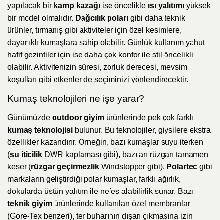
yapılacak bir
kamp kazağı
ise öncelikle
ısı yalıtımı
yüksek
bir model olmalıdır.
Dağcılık poları
gibi daha teknik
ürünler, tırmanış gibi aktiviteler için özel kesimlere,
dayanıklı kumaşlara sahip olabilir. Günlük kullanım yahut
hafif gezintiler için ise daha çok konfor ile stil öncelikli
olabilir. Aktivitenizin süresi, zorluk derecesi, mevsim
koşulları gibi etkenler de seçiminizi yönlendirecektir.
Kumaş teknolojileri ne işe yarar?
Günümüzde
outdoor giyim
ürünlerinde pek çok farklı
kumaş teknolojisi
bulunur. Bu teknolojiler, giysilere ekstra
özellikler kazandırır. Örneğin, bazı kumaşlar suyu iterken
(
su iticilik
DWR kaplaması gibi), bazıları rüzgarı tamamen
keser (
rüzgar geçirmezlik
Windstopper gibi).
Polartec
gibi
markaların geliştirdiği polar kumaşlar, farklı ağırlık,
dokularda üstün yalıtım ile nefes alabilirlik sunar. Bazı
teknik giyim
ürünlerinde kullanılan özel membranlar
(Gore-Tex benzeri), ter buharının dışarı çıkmasına izin