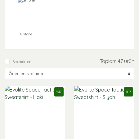
Grifone
Toplam 47 ürün
Stoktakiler
%
17
%
17