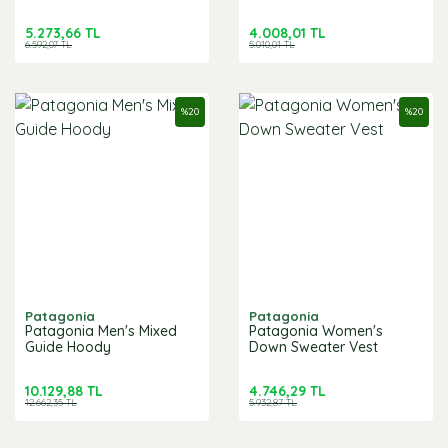
5.273,66 TL
4.008,01 TL
6.592,07 TL
5.010,01 TL
%
20
%
20
Patagonia
Patagonia
Patagonia Men's Mixed
Patagonia Women's
Guide Hoody
Down Sweater Vest
10.129,88 TL
4.746,29 TL
12.662,35 TL
5.932,87 TL