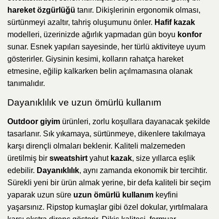
hareket özgürlüğü
tanır. Dikişlerinin ergonomik olması,
sürtünmeyi azaltır, tahriş oluşumunu önler.
Hafif kazak
modelleri, üzerinizde ağırlık yapmadan gün boyu
konfor
sunar. Esnek yapıları sayesinde, her türlü aktiviteye uyum
gösterirler. Giysinin kesimi, kolların rahatça hareket
etmesine, eğilip kalkarken belin açılmamasına olanak
tanımalıdır.
Dayanıklılık ve uzun ömürlü kullanım
Outdoor giyim
ürünleri, zorlu koşullara dayanacak şekilde
tasarlanır. Sık yıkamaya, sürtünmeye, dikenlere takılmaya
karşı dirençli olmaları beklenir. Kaliteli malzemeden
üretilmiş bir
sweatshirt
yahut
kazak
, size yıllarca eşlik
edebilir.
Dayanıklılık
, aynı zamanda ekonomik bir tercihtir.
Sürekli yeni bir ürün almak yerine, bir defa kaliteli bir seçim
yaparak uzun süre
uzun ömürlü kullanım
keyfini
yaşarsınız. Ripstop kumaşlar gibi özel dokular, yırtılmalara