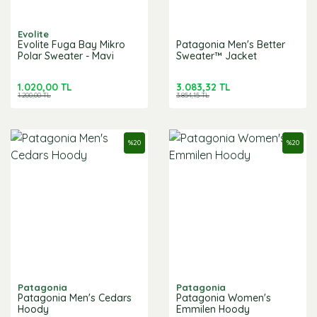
Evolite
Evolite Fuga Bay Mikro
Patagonia Men's Better
Polar Sweater - Mavi
Sweater™ Jacket
1.020,00 TL
3.083,32 TL
1.200,00 TL
3.854,15 TL
%
20
%
20
Patagonia
Patagonia
Patagonia Men's Cedars
Patagonia Women's
Hoody
Emmilen Hoody