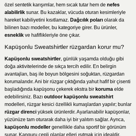
özel sentetik karışımlar, hem sıcak tutar hem de
nefes
alabilirlik
sunar. Bu kazaklar, vücuda oturan kesimleriyle
hareket kabiliyetini kısıtlamaz.
Dağcılık poları
olarak da
bilinen bazı modeller, bu kategoriye girer. Bu ürünler,
esneklik
ve hafiflikleriyle öne çıkar.
Kapüşonlu Sweatshirtler rüzgardan korur mu?
Kapüşonlu sweatshirtler
, günlük yaşamda olduğu gibi
doğa aktivitelerinde de sıkça tercih edilir. En belirgin
avantajları, baş ile boyun bölgesini soğuktan, rüzgardan
korumalarıdır. Ani bir rüzgar çıktığında yahut hafif bir çisenti
başladığında kapüşonu çekerek ekstra bir
koruma
elde
edebilirsiniz. Bazı
outdoor kapüşonlu sweatshirt
modelleri, rüzgar kesici özellikli kumaşlardan yapılır; bunlar
rüzgar direnci
yüksek ürünlerdir. Ayarlanabilir kapüşonlar,
yüzünüze tam oturarak daha iyi bir yalıtım sağlar. Ayrıca,
kapüşonlu modeller
genellikle daha sportif bir görünüm
sunar. Kanguru cepli olanlar elleri ısıtmak için idealdir.