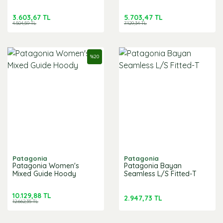
3.603,67 TL
5.703,47 TL
4.504,59 TL
7.129,34 TL
%
20
Patagonia
Patagonia
Patagonia Women's
Patagonia Bayan
Mixed Guide Hoody
Seamless L/S Fitted-T
10.129,88 TL
2.947,73 TL
12.662,35 TL