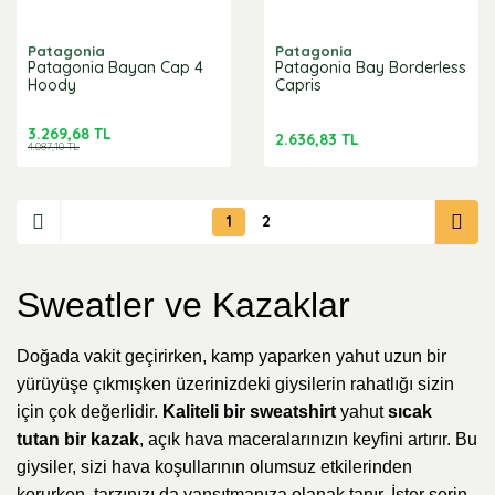
Patagonia
Patagonia
Patagonia Bayan Cap 4
Patagonia Bay Borderless
Hoody
Capris
3.269,68 TL
2.636,83 TL
4.087,10 TL
1
2
Sweatler ve Kazaklar
Doğada vakit geçirirken, kamp yaparken yahut uzun bir
yürüyüşe çıkmışken üzerinizdeki giysilerin rahatlığı sizin
için çok değerlidir.
Kaliteli bir sweatshirt
yahut
sıcak
tutan bir kazak
, açık hava maceralarınızın keyfini artırır. Bu
giysiler, sizi hava koşullarının olumsuz etkilerinden
korurken, tarzınızı da yansıtmanıza olanak tanır. İster serin