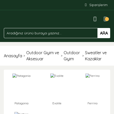
Siparişlerim
ARA
Outdoor Giyim ve
Outdoor
Sweatler ve
Anasayfa
Aksesuar
Giyim
Kazaklar
Patagonia
Evolite
Ferrino