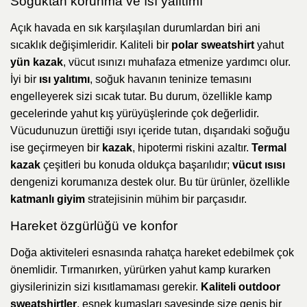
Soğuktan korunma ve ısı yalıtımı
Açık havada en sık karşılaşılan durumlardan biri ani
sıcaklık değişimleridir. Kaliteli bir
polar sweatshirt
yahut
yün kazak
, vücut ısınızı muhafaza etmenize yardımcı olur.
İyi bir
ısı yalıtımı
, soğuk havanın teninize temasını
engelleyerek sizi sıcak tutar. Bu durum, özellikle kamp
gecelerinde yahut kış yürüyüşlerinde çok değerlidir.
Vücudunuzun ürettiği ısıyı içeride tutan, dışarıdaki soğuğu
ise geçirmeyen bir
kazak
, hipotermi riskini azaltır.
Termal
kazak
çeşitleri bu konuda oldukça başarılıdır;
vücut ısısı
dengenizi korumanıza destek olur. Bu tür ürünler, özellikle
katmanlı giyim
stratejisinin mühim bir parçasıdır.
Hareket özgürlüğü ve konfor
Doğa aktiviteleri esnasında rahatça hareket edebilmek çok
önemlidir. Tırmanırken, yürürken yahut kamp kurarken
giysilerinizin sizi kısıtlamaması gerekir.
Kaliteli outdoor
sweatshirtler
, esnek kumaşları sayesinde size geniş bir