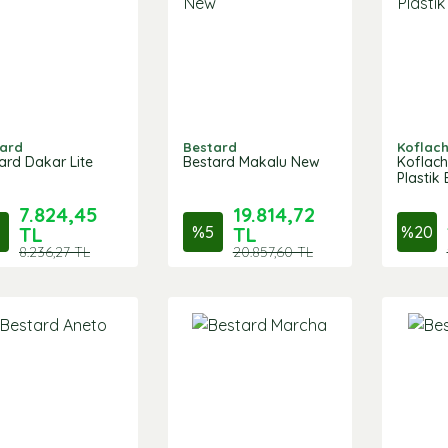
ard
Bestard
Koflac
ard Dakar Lite
Bestard Makalu New
Koflac
Plastik 
7.824,45
19.814,72
TL
%
5
TL
%
20
8.236,27 TL
20.857,60 TL