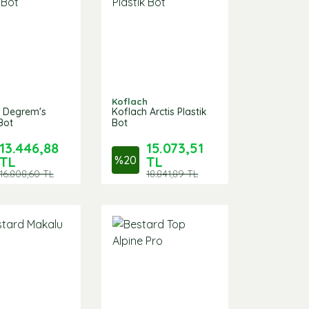
h
Koflach
h Degrem's
Koflach Arctis Plastik
Bot
Bot
13.446,88
15.073,51
TL
%
20
TL
16.808,60 TL
18.841,89 TL