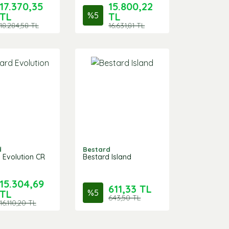
17.370,35
15.800,22
TL
%
5
TL
18.284,58 TL
16.631,81 TL
d
Bestard
 Evolution CR
Bestard Island
15.304,69
611,33 TL
TL
%
5
643,50 TL
16.110,20 TL