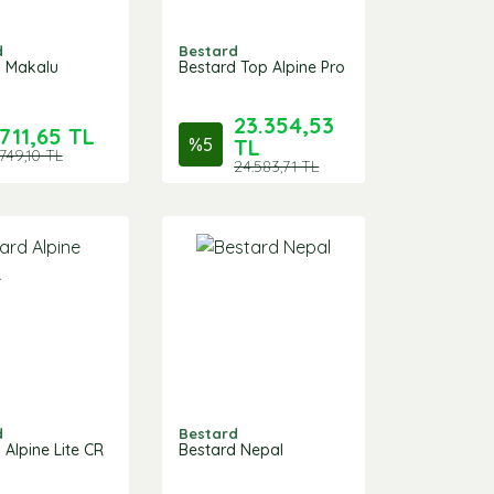
d
Bestard
d Makalu
Bestard Top Alpine Pro
23.354,53
711,65 TL
%
5
TL
749,10 TL
24.583,71 TL
d
Bestard
 Alpine Lite CR
Bestard Nepal