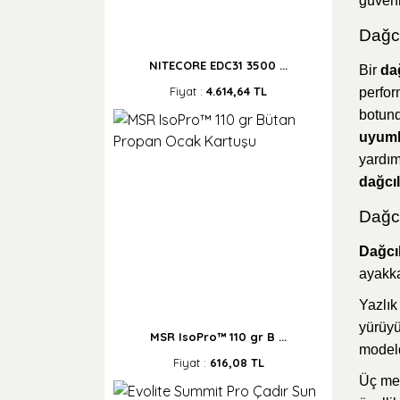
güvenl
Dağcı
NITECORE EDC31 3500 ...
Bir
da
Fiyat :
4.614,64 TL
perfor
botund
uyuml
yardım
dağcıl
Dağcı
Dağcıl
ayakka
Yazlı
yürüyü
MSR IsoPro™ 110 gr B ...
modeld
Fiyat :
616,08 TL
Üç m