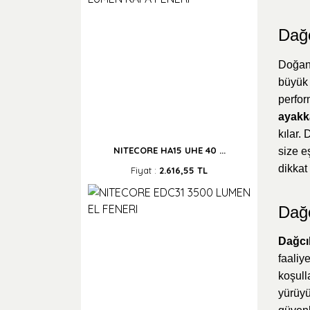
Dağc
Doğanı
büyük 
perfor
ayakka
kılar.
NITECORE HA15 UHE 40 ...
size e
dikkat
Fiyat :
2.616,55 TL
Dağc
Dağcıl
faaliy
koşull
yürüyü