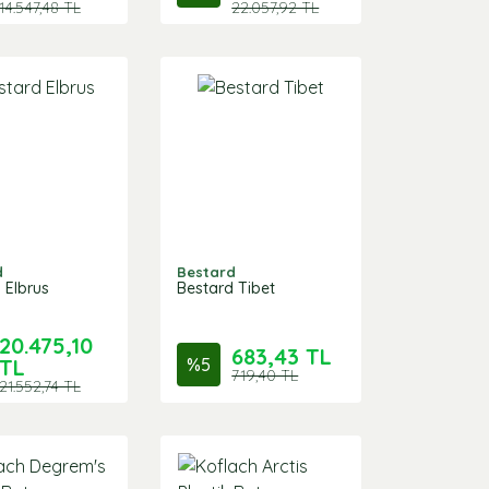
14.547,48 TL
22.057,92 TL
d
Bestard
 Elbrus
Bestard Tibet
20.475,10
683,43 TL
TL
%
5
719,40 TL
21.552,74 TL