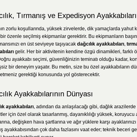
ılık, Tırmanış ve Expedisyon Ayakkabıları
n zorlu koşullarında, yüksek zirvelerde, dik yamaçlarda yahut k
bir özenle seçilmiş ekipmanlar gerektirir. Bu ekipmanların başı
mansınızı en üst seviyeye taşıyacak
dağcılık ayakkabıları
,
tırm
bıları
gelir. Her bir aktivitenin kendine özgü dinamikleri, farklı
 Doğru ayakkabı seçimi, güvenliğinizin teminatı olduğu kadar, k
şsiz bir deneyim yaşatır. Bu metin, size bu özel ayakkabıların d
 etmeniz gerektiği konusunda yol gösterecektir.
ılık Ayakkabılarının Dünyası
ık ayakkabıları
, adından da anlaşılacağı gibi, dağlık arazilerde 
etler için özel olarak tasarlanmış, dayanıklılığı yüksek, koruyucu 
arına, değişken hava şartlarına ve ağır yüklere karşı ayaklarınızı
ş ayakkabısından çok daha fazlasını vaat eder; teknik beceri ge