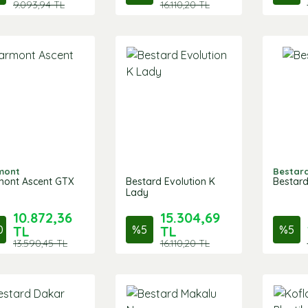
9.093,94 TL
16.110,20 TL
mont
Bestar
ont Ascent GTX
Bestard Evolution K
Bestard
Lady
10.872,36
15.304,69
0
TL
%
5
TL
%
5
13.590,45 TL
16.110,20 TL