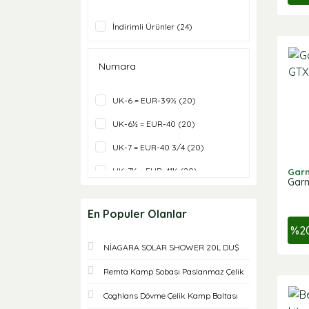
İndirimli Ürünler (24)
Numara
UK-6 = EUR-39½ (20)
UK-6½ = EUR-40 (20)
UK-7 = EUR-40 3/4 (20)
UK-7½ = EUR-41½ (20)
Gar
Garm
UK-8 = EUR-42 (20)
En Populer Olanlar
UK-10 = EUR-44½ (19)
%
2
UK-10½ = EUR-45½ (19)
NİAGARA SOLAR SHOWER 20L DUŞ
UK-11 = EUR-46 (19)
Remta Kamp Sobası Paslanmaz Çelik
UK-4 = EUR-37 (19)
Coghlans Dövme Çelik Kamp Baltası