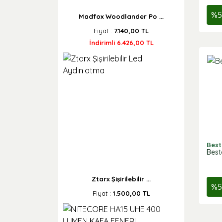
%
5
Madfox Woodlander Po ...
Fiyat :
7.140,00 TL
İndirimli 6.426,00 TL
Best
Best
Ztarx Şişirilebilir ...
%
5
Fiyat :
1.500,00 TL