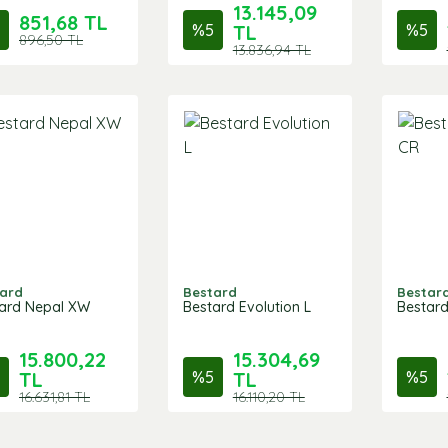
13.145,09
851,68 TL
%
5
TL
%
5
896,50 TL
13.836,94 TL
ard
Bestard
Bestar
ard Nepal XW
Bestard Evolution L
Bestard
15.800,22
15.304,69
TL
%
5
TL
%
5
16.631,81 TL
16.110,20 TL