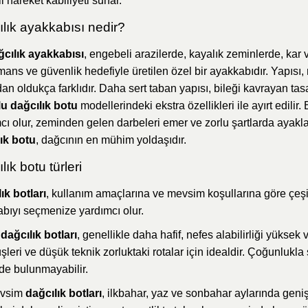
i hareket kabiliyeti sunar.
lık ayakkabısı nedir?
ğcılık ayakkabısı
, engebeli arazilerde, kayalık zeminlerde, ka
mans ve güvenlik hedefiyle üretilen özel bir ayakkabıdır. Yapısı
an oldukça farklıdır. Daha sert taban yapısı, bileği kavrayan tas
u dağcılık botu
modellerindeki ekstra özellikleri ile ayırt edili
cı olur, zeminden gelen darbeleri emer ve zorlu şartlarda ayakla
ık botu
, dağcının en mühim yoldaşıdır.
lık botu türleri
ık botları
, kullanım amaçlarına ve mevsim koşullarına göre çeşitl
bıyı seçmenize yardımcı olur.
k
dağcılık botları
, genellikle daha hafif, nefes alabilirliği yüksek
şleri ve düşük teknik zorluktaki rotalar için idealdir. Çoğunlukl
e bulunmayabilir.
evsim
dağcılık botları
, ilkbahar, yaz ve sonbahar aylarında geni