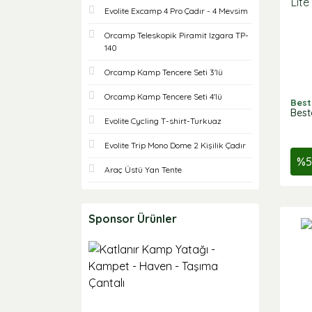
UK-4½ = EUR-37½ (19)
Evolite Excamp 4 Pro Çadır - 4 Mevsim
UK-5 = EUR-38 (19)
Orcamp Teleskopik Piramit Izgara TP-
140
UK-5½=EUR-38 3/4 (19)
Orcamp Kamp Tencere Seti 3'lü
UK-8½ = EUR-42½ (19)
Orcamp Kamp Tencere Seti 4'lü
UK-9 = EUR-43 1/4 (19)
Best
Best
Evolite Cycling T-shirt-Turkuaz
UK-9½ = EUR-44 (19)
UK-11½ =EUR-46½ (18)
Evolite Trip Mono Dome 2 Kişilik Çadır
%
5
UK-12 = EUR-47 (18)
Araç Üstü Yan Tente
UK-12½=EUR-47 3/4 (18)
UK-3½=EUR-36 1/4 (1)
Sponsor Ürünler