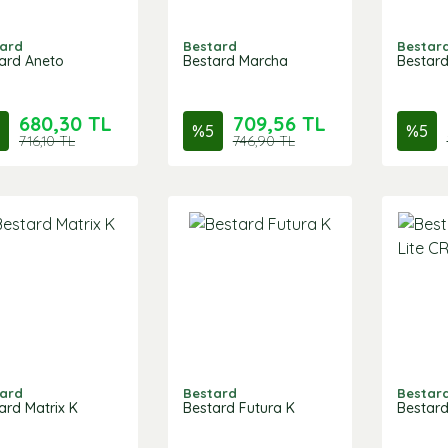
ard
Bestard
Bestar
ard Aneto
Bestard Marcha
Bestar
680,30 TL
709,56 TL
%
5
%
5
716,10 TL
746,90 TL
ard
Bestard
Bestar
ard Matrix K
Bestard Futura K
Bestard