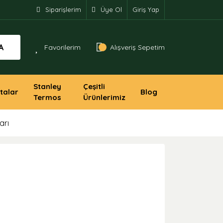
Siparişlerim
Üye Ol
Giriş Yap
A
Favorilerim
Alışveriş Sepetim
Stanley
Çeşitli
talar
Blog
Termos
Ürünlerimiz
arı