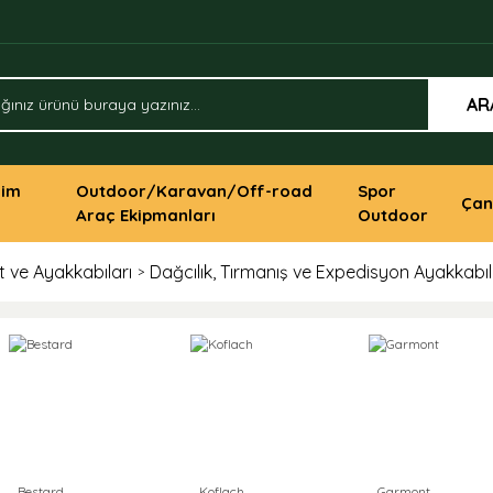
AR
yim
Outdoor/Karavan/Off-road
Spor
Çan
Araç Ekipmanları
Outdoor
 ve Ayakkabıları
Dağcılık, Tırmanış ve Expedisyon Ayakkabıl
Bestard
Koflach
Garmont