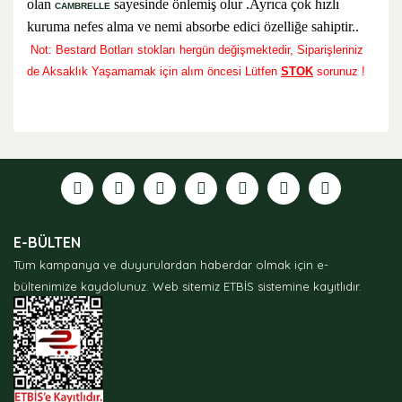
olan
sayesinde önlemiş olur .Ayrıca çok hızlı
CAMBRELLE
kuruma nefes alma ve nemi absorbe edici özelliğe sahiptir..
Not: Bestard Botları stokları hergün değişmektedir, Siparişleriniz
de Aksaklık Yaşamamak için alım öncesi
Lütfen
STOK
sorunuz !
Bu ürünün fiyat bilgisi, resim, ürün açıklamalarında ve
diğer konularda yetersiz gördüğünüz noktaları öneri
formunu kullanarak tarafımıza iletebilirsiniz.
Görüş ve önerileriniz için teşekkür ederiz.
Ürün resmi kalitesiz, bozuk veya görüntülenemiyor.
E-BÜLTEN
Ürün açıklamasında eksik bilgiler bulunuyor.
Tüm kampanya ve duyurulardan haberdar olmak için e-
Ürün bilgilerinde hatalar bulunuyor.
bültenimize kaydolunuz.
Web sitemiz ETBİS sistemine kayıtlıdır.
Ürün fiyatı diğer sitelerden daha pahalı.
Bu ürüne benzer farklı alternatifler olmalı.