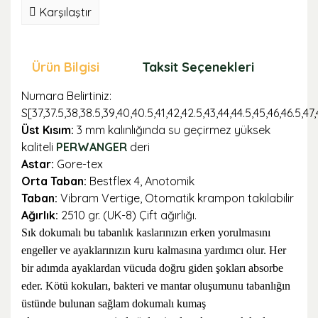
Karşılaştır
Ürün Bilgisi
Taksit Seçenekleri
Öne
Numara Belirtiniz:
S[37,37.5,38,38.5,39,40,40.5,41,42,42.5,43,44,44.5,45,46,46.5,47,
Üst Kısım:
3 mm kalınlığında su geçirmez yüksek
kaliteli
PERWANGER
deri
Astar:
Gore-tex
Orta Taban:
Bestflex 4, Anotomik
Taban:
Vibram Vertige, Otomatik krampon takılabilir
Ağırlık:
2510 gr. (UK-8) Çift ağırlığı.
Sık dokumalı bu tabanlık kaslarınızın erken yorulmasını
engeller ve ayaklarınızın kuru kalmasına yardımcı olur. Her
bir adımda ayaklardan vücuda doğru giden şokları absorbe
eder. Kötü kokuları, bakteri ve mantar oluşumunu tabanlığın
üstünde bulunan sağlam dokumalı kumaş