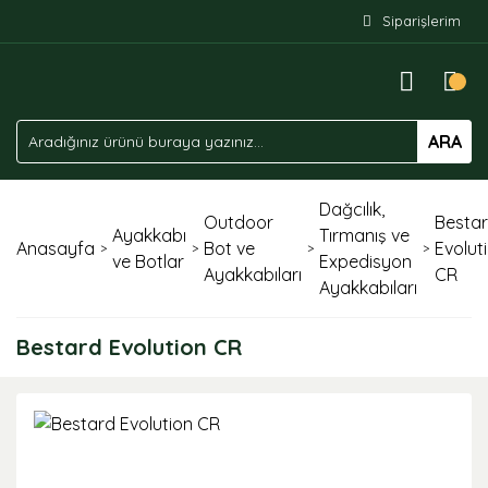
Siparişlerim
ARA
Dağcılık,
Outdoor
Besta
Ayakkabı
Tırmanış ve
Anasayfa
Bot ve
Evolut
ve Botlar
Expedisyon
Ayakkabıları
CR
Ayakkabıları
Bestard Evolution CR