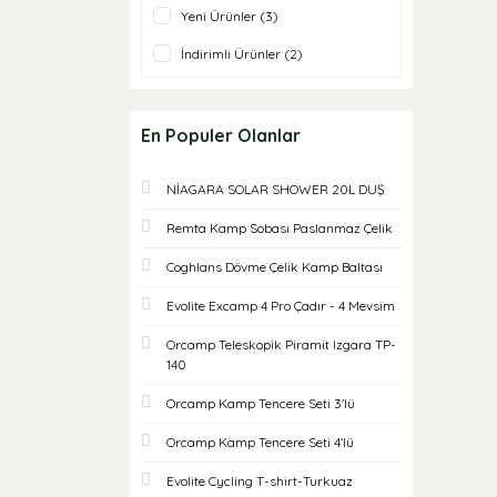
Yeni Ürünler (3)
İndirimli Ürünler (2)
En Populer Olanlar
NİAGARA SOLAR SHOWER 20L DUŞ
Remta Kamp Sobası Paslanmaz Çelik
Coghlans Dövme Çelik Kamp Baltası
Evolite Excamp 4 Pro Çadır - 4 Mevsim
Orcamp Teleskopik Piramit Izgara TP-
140
Orcamp Kamp Tencere Seti 3'lü
Orcamp Kamp Tencere Seti 4'lü
Evolite Cycling T-shirt-Turkuaz