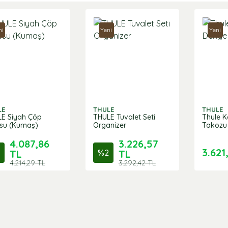
ni
Yeni
Yeni
LE
THULE
THULE
E Siyah Çöp
THULE Tuvalet Seti
Thule 
su (Kumaş)
Organizer
Takozu
4.087,86
3.226,57
3.621
TL
%
2
TL
4.214,29 TL
3.292,42 TL