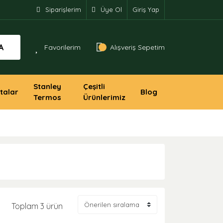
Siparişlerim
Üye Ol
Giriş Yap
A
Favorilerim
Alışveriş Sepetim
Stanley
Çeşitli
talar
Blog
Termos
Ürünlerimiz
Toplam 3 ürün