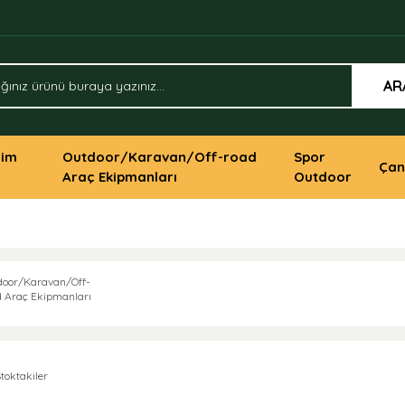
AR
yim
Outdoor/Karavan/Off-road
Spor
Çan
Araç Ekipmanları
Outdoor
door/Karavan/Off-
d Araç Ekipmanları
toktakiler