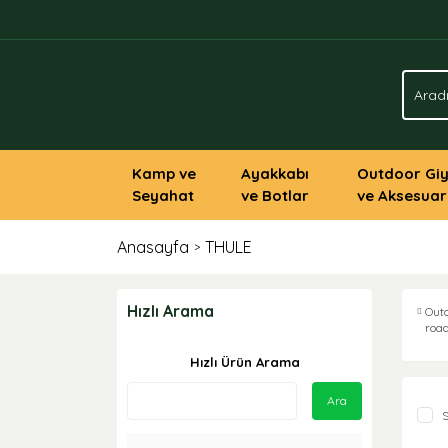
Kamp ve
Ayakkabı
Outdoor Gi
Seyahat
ve Botlar
ve Aksesuar
Anasayfa
THULE
Hızlı Arama
Out
roa
(3)
Hızlı Ürün Arama
Ara
S