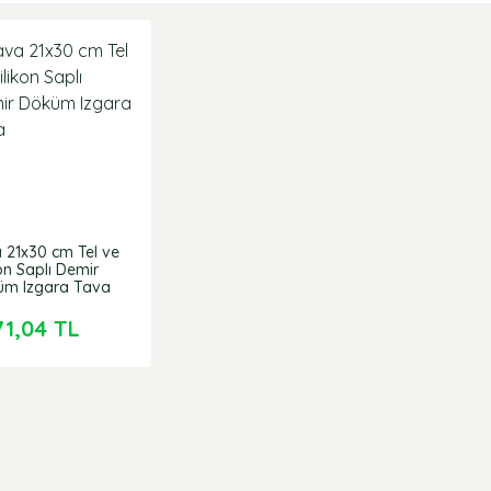
 21x30 cm Tel ve
kon Saplı Demir
üm Izgara Tava
71,04 TL