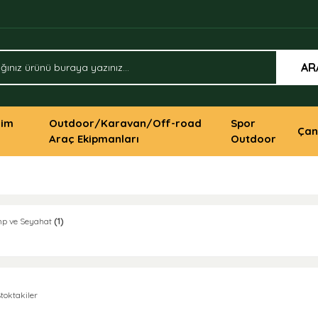
AR
yim
Outdoor/Karavan/Off-road
Spor
Çan
Araç Ekipmanları
Outdoor
p ve Seyahat
(1)
toktakiler