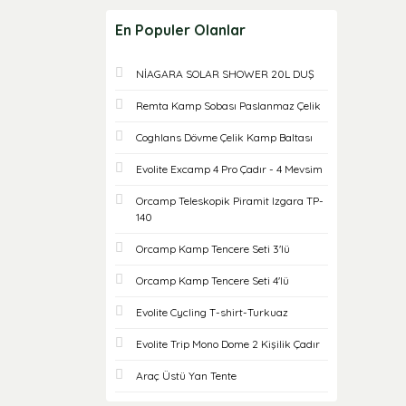
En Populer Olanlar
NİAGARA SOLAR SHOWER 20L DUŞ
Remta Kamp Sobası Paslanmaz Çelik
Coghlans Dövme Çelik Kamp Baltası
Evolite Excamp 4 Pro Çadır - 4 Mevsim
Orcamp Teleskopik Piramit Izgara TP-
140
Orcamp Kamp Tencere Seti 3'lü
Orcamp Kamp Tencere Seti 4'lü
Evolite Cycling T-shirt-Turkuaz
Evolite Trip Mono Dome 2 Kişilik Çadır
Araç Üstü Yan Tente