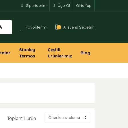
Siparişlerim
Üye Ol
Giriş Yap
A
Favorilerim
Alışveriş Sepetim
Stanley
Çeşitli
talar
Blog
Termos
Ürünlerimiz
Toplam 1 ürün