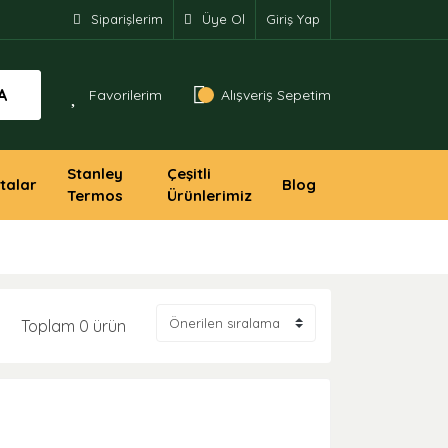
Siparişlerim
Üye Ol
Giriş Yap
A
Favorilerim
Alışveriş Sepetim
Stanley
Çeşitli
talar
Blog
Termos
Ürünlerimiz
Toplam 0 ürün