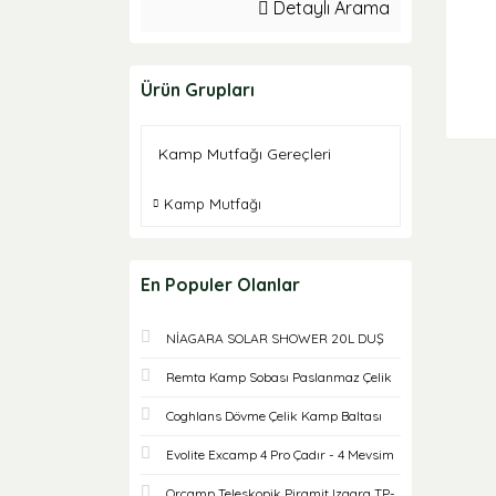
Detaylı Arama
Ürün Grupları
Kamp Mutfağı Gereçleri
Kamp Mutfağı
En Populer Olanlar
NİAGARA SOLAR SHOWER 20L DUŞ
Remta Kamp Sobası Paslanmaz Çelik
Coghlans Dövme Çelik Kamp Baltası
Evolite Excamp 4 Pro Çadır - 4 Mevsim
Orcamp Teleskopik Piramit Izgara TP-