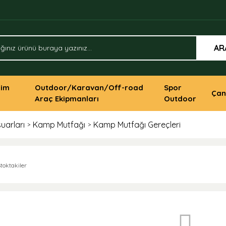
AR
yim
Outdoor/Karavan/Off-road
Spor
Çan
Araç Ekipmanları
Outdoor
uarları
Kamp Mutfağı
Kamp Mutfağı Gereçleri
toktakiler