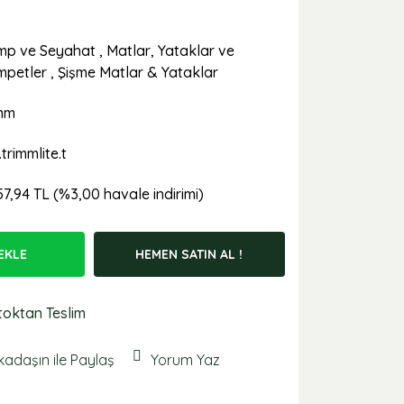
p ve Seyahat
,
Matlar, Yataklar ve
petler
,
Şişme Matlar & Yataklar
mm
.trimmlite.t
57,94 TL (%3,00 havale indirimi)
EKLE
HEMEN SATIN AL !
toktan Teslim
kadaşın ile Paylaş
Yorum Yaz