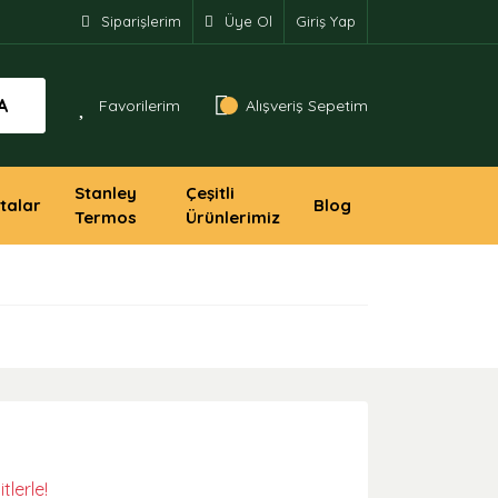
Siparişlerim
Üye Ol
Giriş Yap
A
Favorilerim
Alışveriş Sepetim
Stanley
Çeşitli
talar
Blog
Termos
Ürünlerimiz
lerle!