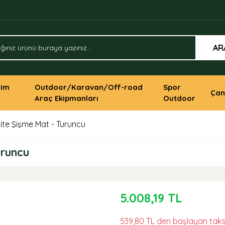
AR
yim
Outdoor/Karavan/Off-road
Spor
Çan
Araç Ekipmanları
Outdoor
ite Şişme Mat - Turuncu
uruncu
5.008,19 TL
539,80 TL den başlayan taksit