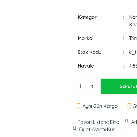
Kategori
Kam
Kam
Marka
Tri
Stok Kodu
c_t
Havale
4.8
SEPETE 
Aynı Gün Kargo
S
Ar
Fiyat Alarmı Kur