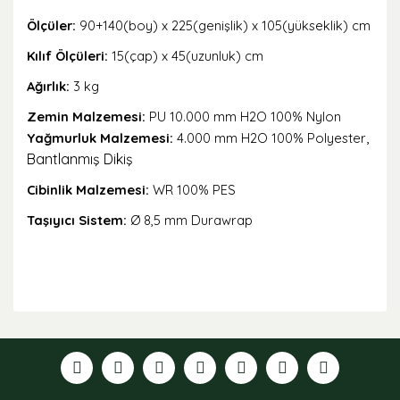
Ölçüler:
90+140(boy) x 225(genişlik) x 105(yükseklik) cm
Kılıf Ölçüleri:
15(çap) x 45(uzunluk) cm
Ağırlık:
3 kg
Zemin Malzemesi:
PU 10.000 mm H2O 100% Nylon
,
Yağmurluk Malzemesi:
4.000 mm H2O 100% Polyester
Bantlanmış Dikiş
Cibinlik Malzemesi:
WR 100% PES
Taşıyıcı Sistem:
Ø 8,5 mm Durawrap
Bu ürünün fiyat bilgisi, resim, ürün açıklamalarında ve
diğer konularda yetersiz gördüğünüz noktaları öneri
formunu kullanarak tarafımıza iletebilirsiniz.
Görüş ve önerileriniz için teşekkür ederiz.