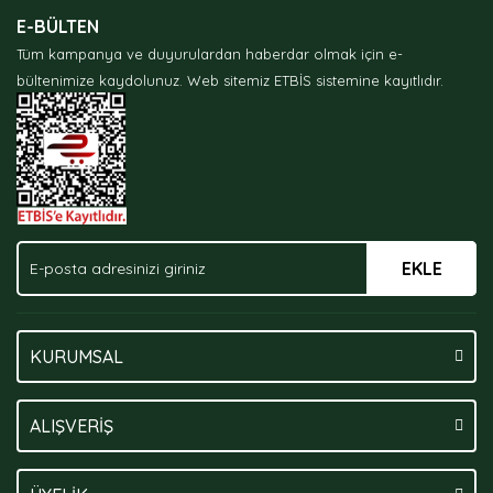
Ürün resmi kalitesiz, bozuk veya görüntülenemiyor.
E-BÜLTEN
Ürün açıklamasında eksik bilgiler bulunuyor.
Tüm kampanya ve duyurulardan haberdar olmak için e-
Ürün bilgilerinde hatalar bulunuyor.
bültenimize kaydolunuz.
Web sitemiz ETBİS sistemine kayıtlıdır.
Ürün fiyatı diğer sitelerden daha pahalı.
Bu ürüne benzer farklı alternatifler olmalı.
EKLE
Gönder
KURUMSAL
ALIŞVERİŞ