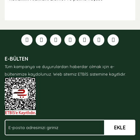
Bu ürünün fiyat bilgisi, resim, ürün açıklamalarında ve
diğer konularda yetersiz gördüğünüz noktaları öneri
formunu kullanarak tarafımıza iletebilirsiniz.
Görüş ve önerileriniz için teşekkür ederiz.
Ürün resmi kalitesiz, bozuk veya görüntülenemiyor.
E-BÜLTEN
Ürün açıklamasında eksik bilgiler bulunuyor.
Tüm kampanya ve duyurulardan haberdar olmak için e-
Ürün bilgilerinde hatalar bulunuyor.
bültenimize kaydolunuz.
Web sitemiz ETBİS sistemine kayıtlıdır.
Ürün fiyatı diğer sitelerden daha pahalı.
Bu ürüne benzer farklı alternatifler olmalı.
EKLE
Gönder