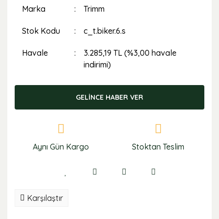
Marka
Trimm
Stok Kodu
c_t.biker.6.s
Havale
3.285,19 TL (%3,00 havale
indirimi)
GELİNCE HABER VER
Aynı Gün Kargo
Stoktan Teslim
Karşılaştır