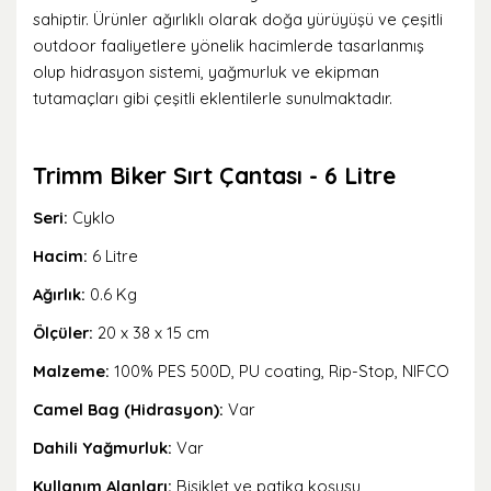
sahiptir. Ürünler ağırlıklı olarak doğa yürüyüşü ve çeşitli
outdoor faaliyetlere yönelik hacimlerde tasarlanmış
olup hidrasyon sistemi, yağmurluk ve ekipman
tutamaçları gibi çeşitli eklentilerle sunulmaktadır.
Trimm Biker Sırt Çantası - 6 Litre
Seri:
Cyklo
Hacim:
6 Litre
Ağırlık:
0.6 Kg
Ölçüler:
20 x 38 x 15 cm
Malzeme:
100% PES 500D, PU coating, Rip-Stop, NIFCO
Camel Bag (Hidrasyon):
Var
Dahili Yağmurluk:
Var
Kullanım Alanları:
Bisiklet ve patika koşusu