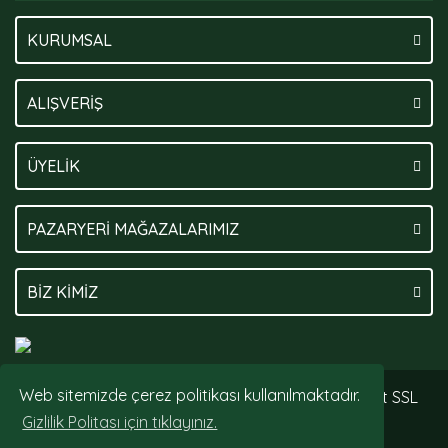
KURUMSAL
ALIŞVERİŞ
ÜYELİK
PAZARYERİ MAĞAZALARIMIZ
BİZ KİMİZ
Web sitemizde çerez politikası kullanılmaktadır.
© Tüm hakları saklıdır. Kredi kartı bilgileriniz 256bit SSL
sertifikası ile korunmaktadır.
Gizlilik Politası için tıklayınız.