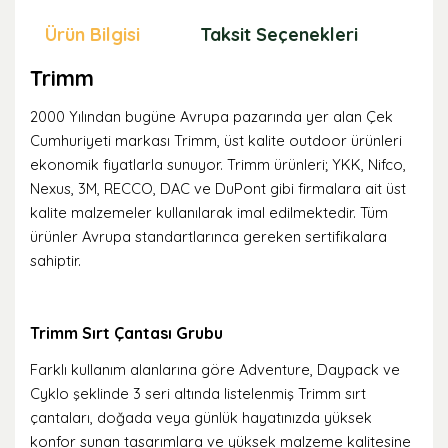
Ürün Bilgisi
Taksit Seçenekleri
Öne
Trimm
2000 Yılından bugüne Avrupa pazarında yer alan Çek
Cumhuriyeti markası Trimm, üst kalite outdoor ürünleri
ekonomik fiyatlarla sunuyor. Trimm ürünleri; YKK, Nifco,
Nexus, 3M, RECCO, DAC ve DuPont gibi firmalara ait üst
kalite malzemeler kullanılarak imal edilmektedir. Tüm
ürünler Avrupa standartlarınca gereken sertifikalara
sahiptir.
Trimm Sırt Çantası Grubu
Farklı kullanım alanlarına göre Adventure, Daypack ve
Cyklo şeklinde 3 seri altında listelenmiş Trimm sırt
çantaları, doğada veya günlük hayatınızda yüksek
konfor sunan tasarımlara ve yüksek malzeme kalitesine