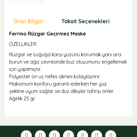
Ürün Bilgisi
Taksit Seçenekleri
Öne
Ferrino Rüzgar Geçirmez Maske
ÖZELLİKLER
Rüzgar ve soğuğa karşı yüzünü korumak yanı sıra
burun ve ağız çevresinde buz oluşumunu engellemek
için yapılmıştır.
Polyester ön uç nefes alımını kolaylaştırır.
Maksimum konforu garanti ederken her yüz
şekline uyum sağlar ve düz dikişler tahrişi önler.
Ağırlık 25 gr
Bu ürünün fiyat bilgisi, resim, ürün açıklamalarında ve
diğer konularda yetersiz gördüğünüz noktaları öneri
formunu kullanarak tarafımıza iletebilirsiniz.
Görüş ve önerileriniz için teşekkür ederiz.