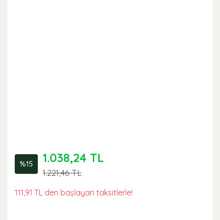
1.038,24 TL
%15
1.221,46 TL
111,91 TL den başlayan taksitlerle!