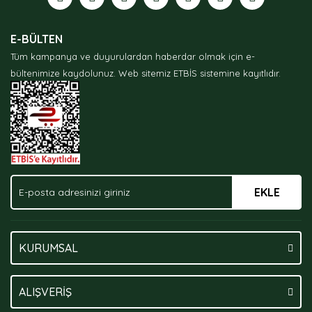
Ürün resmi kalitesiz, bozuk veya görüntülenemiyor.
E-BÜLTEN
Ürün açıklamasında eksik bilgiler bulunuyor.
Tüm kampanya ve duyurulardan haberdar olmak için e-
Ürün bilgilerinde hatalar bulunuyor.
bültenimize kaydolunuz.
Web sitemiz ETBİS sistemine kayıtlıdır.
Ürün fiyatı diğer sitelerden daha pahalı.
Bu ürüne benzer farklı alternatifler olmalı.
EKLE
Gönder
KURUMSAL
ALIŞVERİŞ