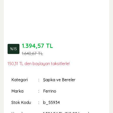
1.394,57 TL
%15
1.640,67 TL
150,31 TL den başlayan taksitlerle!
Kategori
Şapka ve Bereler
Marka
Ferrino
Stok Kodu
b_55934