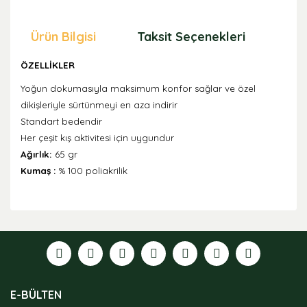
Ürün Bilgisi
Taksit Seçenekleri
Öne
ÖZELLİKLER
Yoğun dokumasıyla maksimum konfor sağlar ve özel
dikişleriyle sürtünmeyi en aza indirir
Standart bedendir
Her çeşit kış aktivitesi için uygundur
Ağırlık:
65 gr
Kumaş :
% 100 poliakrilik
Bu ürünün fiyat bilgisi, resim, ürün açıklamalarında ve
diğer konularda yetersiz gördüğünüz noktaları öneri
formunu kullanarak tarafımıza iletebilirsiniz.
Görüş ve önerileriniz için teşekkür ederiz.
Ürün resmi kalitesiz, bozuk veya görüntülenemiyor.
E-BÜLTEN
Ürün açıklamasında eksik bilgiler bulunuyor.