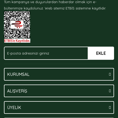
Tüm kampanya ve duyurulardan haberdar olmak için e-
Ürün bilgilerinde hatalar bulunuyor.
bültenimize kaydolunuz.
Web sitemiz ETBİS sistemine kayıtlıdır.
Ürün fiyatı diğer sitelerden daha pahalı.
Bu ürüne benzer farklı alternatifler olmalı.
EKLE
Gönder
KURUMSAL
ALIŞVERİŞ
ÜYELİK