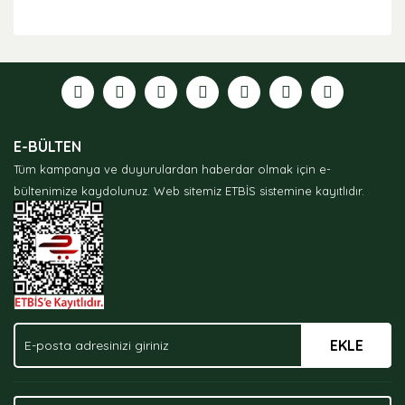
Bu ürünün fiyat bilgisi, resim, ürün açıklamalarında ve
diğer konularda yetersiz gördüğünüz noktaları öneri
formunu kullanarak tarafımıza iletebilirsiniz.
Görüş ve önerileriniz için teşekkür ederiz.
Ürün resmi kalitesiz, bozuk veya görüntülenemiyor.
E-BÜLTEN
Ürün açıklamasında eksik bilgiler bulunuyor.
Tüm kampanya ve duyurulardan haberdar olmak için e-
Ürün bilgilerinde hatalar bulunuyor.
bültenimize kaydolunuz.
Web sitemiz ETBİS sistemine kayıtlıdır.
Ürün fiyatı diğer sitelerden daha pahalı.
Bu ürüne benzer farklı alternatifler olmalı.
EKLE
Gönder