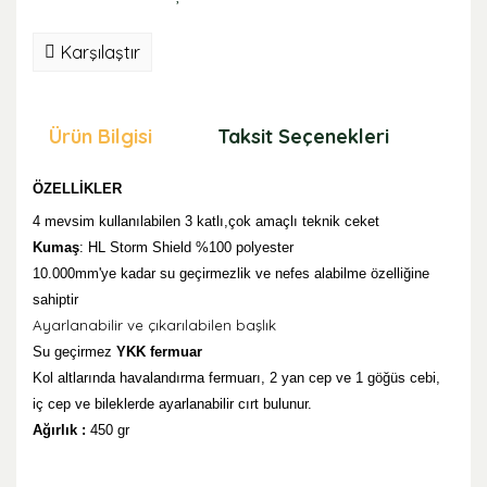
Karşılaştır
Ürün Bilgisi
Taksit Seçenekleri
Öne
ÖZELLİKLER
4 mevsim kullanılabilen
3 katlı,ç
ok amaçlı t
eknik ceket
Kumaş
: HL Storm Shield
%100 polyester
10.000mm'ye kadar su geçirmezlik ve nefes alabilme özelliğine
sahiptir
Ayarlanabilir ve çıkarılabilen başlık
Su geçirmez
YKK fermuar
Kol altlarında havalandırma fermuarı, 2 yan cep ve 1 göğüs cebi,
iç cep ve bileklerde ayarlanabilir cırt bulunur.
Ağırlık :
450 gr