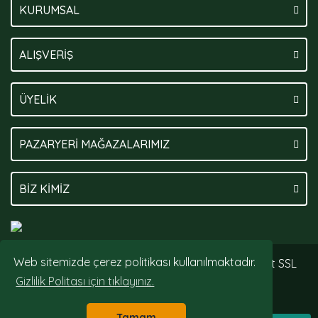
KURUMSAL
ALIŞVERİŞ
ÜYELİK
PAZARYERİ MAĞAZALARIMIZ
BİZ KİMİZ
Web sitemizde çerez politikası kullanılmaktadır.
© Tüm hakları saklıdır. Kredi kartı bilgileriniz 256bit SSL
sertifikası ile korunmaktadır.
Gizlilik Politası için tıklayınız.
Tamam