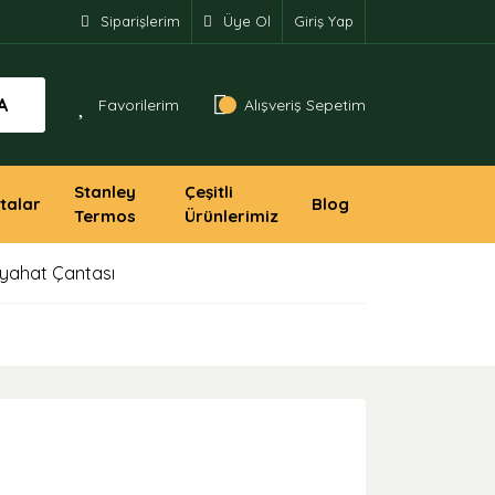
Siparişlerim
Üye Ol
Giriş Yap
A
Favorilerim
Alışveriş Sepetim
Stanley
Çeşitli
talar
Blog
Termos
Ürünlerimiz
eyahat Çantası