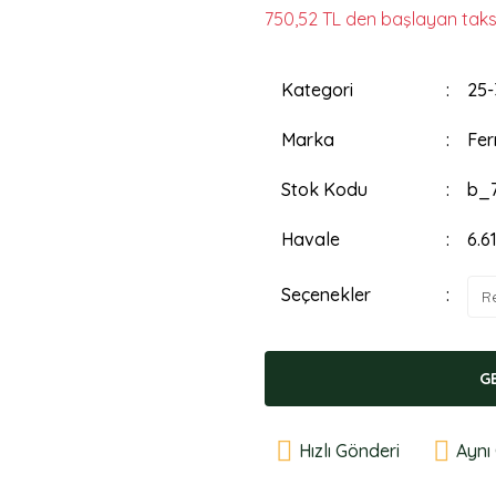
750,52 TL den başlayan taksit
Kategori
25-
Marka
Fer
Stok Kodu
b_
Havale
6.6
Seçenekler
G
Hızlı Gönderi
Aynı