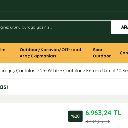
AR
yim
Outdoor/Karavan/Off-road
Spor
Çan
Araç Ekipmanları
Outdoor
Yürüyüş Çantaları
25-39 Litre Çantalar
Ferrino Uxmal 30 S
ası
6.963,24 TL
%20
8.704,05 TL