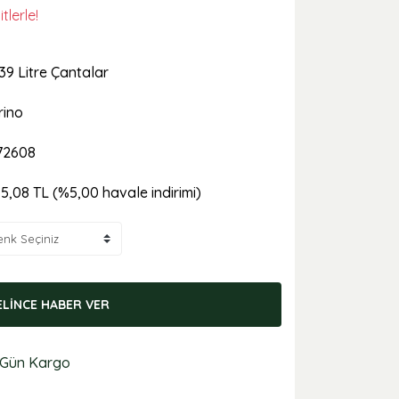
lerle!
39 Litre Çantalar
rino
72608
15,08 TL (%5,00 havale indirimi)
ELİNCE HABER VER
 Gün Kargo