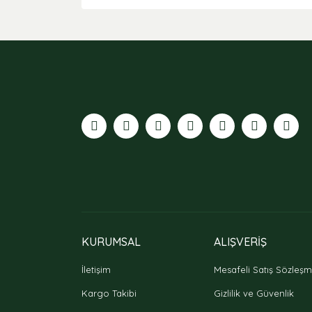
Bu ürünün fiyat bilgisi, resim, ürün açıklamaları
Görüş ve önerileriniz için teşekkür ederiz.
Ürün resmi kalitesiz, bozuk veya görüntülenemiyor
Ürün açıklamasında eksik bilgiler bulunuyor.
Ürün bilgilerinde hatalar bulunuyor.
Ürün fiyatı diğer sitelerden daha pahalı.
Bu ürüne benzer farklı alternatifler olmalı.
KURUMSAL
ALIŞVERİŞ
İletişim
Mesafeli Satış Sözleşm
Kargo Takibi
Gizlilik ve Güvenlik