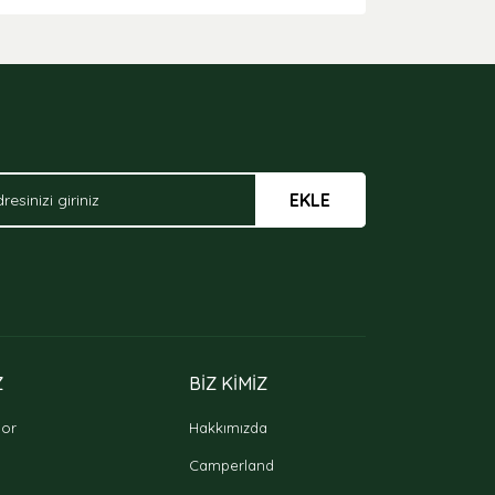
arak tarafımıza iletebilirsiniz.
EKLE
Z
BİZ KİMİZ
oor
Hakkımızda
Camperland