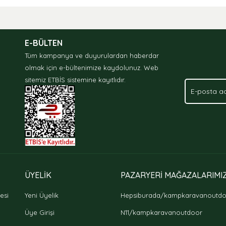
nda ve diğer konularda yetersiz gördüğünüz noktaları öneri formunu kullan
.
E-BÜLTEN
Tüm kampanya ve duyurulardan haberdar
olmak için e-bültenimize kaydolunuz.
Web
sitemiz ETBİS sistemine kayıtlıdır.
Gönder
ÜYELİK
PAZARYERİ MAĞAZALARIMI
esi
Yeni Üyelik
Hepsiburada/kampkaravanoutd
Üye Girişi
N11/kampkaravanoutdoor