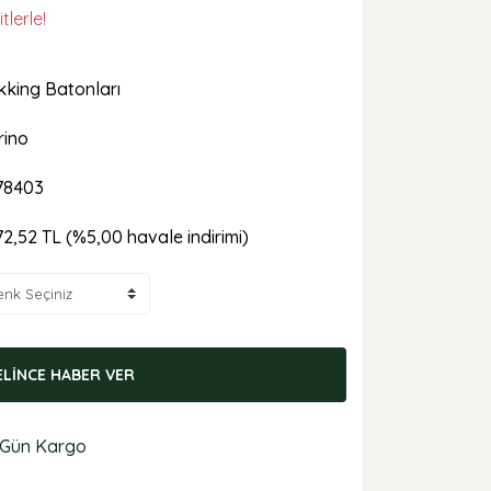
lerle!
kking Batonları
rino
78403
72,52 TL (%5,00 havale indirimi)
ELİNCE HABER VER
 Gün Kargo