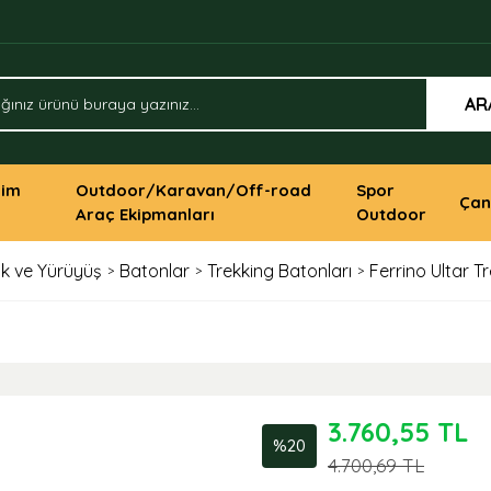
AR
yim
Outdoor/Karavan/Off-road
Spor
Çan
Araç Ekipmanları
Outdoor
ık ve Yürüyüş
Batonlar
Trekking Batonları
Ferrino Ultar T
3.760,55 TL
%20
4.700,69 TL