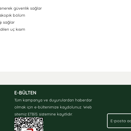
itlenerek güvenlik sağlar
eskopik
bölüm
ı sağlar
ilen uç kısım
nda ve diğer konularda yetersiz gördüğünüz noktaları öneri formunu kullan
.
E-BÜLTEN
Tüm kampanya ve duyurulardan haberdar
olmak için e-bültenimize kaydolunuz.
Web
sitemiz ETBİS sistemine kayıtlıdır.