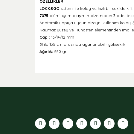
ÖZELLİKLER
LOCK&GO
sistemi ile kolay ve hızlı bir şekilde kil
7075
alüminyum alaşım malzemeden
3 adet tel
Anatomik yapıya uygun dizaynı kullanım kolaylığ
Kaymaz yüzey ve Tungsten elementinden imal ed
Çap :
16/14/12 mm
61 ila 135 cm arasında ayarlanabilir yükseklik
Ağırlık:
550 gr.
Bu ürünün fiyat bilgisi, resim, ürün açıklamaları
Görüş ve önerileriniz için teşekkür ederiz.
Ürün resmi kalitesiz, bozuk veya görüntülenemiyor
Ürün açıklamasında eksik bilgiler bulunuyor.
Ürün bilgilerinde hatalar bulunuyor.
Ürün fiyatı diğer sitelerden daha pahalı.
Bu ürüne benzer farklı alternatifler olmalı.