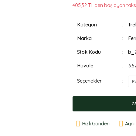
405,32 TL den başlayan taksit
Kategori
Tre
Marka
Fer
Stok Kodu
b_
Havale
3.5
Seçenekler
G
Hızlı Gönderi
Aynı