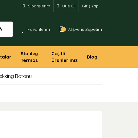
Siparişlerim
Üye Ol
Giriş Yap
A
Favorilerim
Alışveriş Sepetim
Stanley
Çeşitli
talar
Blog
Termos
Ürünlerimiz
rekking Batonu