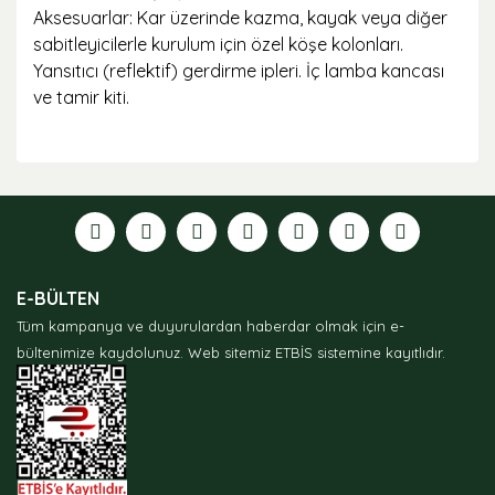
Aksesuarlar: Kar üzerinde kazma, kayak veya diğer
sabitleyicilerle kurulum için özel köşe kolonları.
Yansıtıcı (reflektif) gerdirme ipleri. İç lamba kancası
ve tamir kiti.
Bu ürünün fiyat bilgisi, resim, ürün açıklamalarında ve
diğer konularda yetersiz gördüğünüz noktaları öneri
formunu kullanarak tarafımıza iletebilirsiniz.
Görüş ve önerileriniz için teşekkür ederiz.
Ürün resmi kalitesiz, bozuk veya görüntülenemiyor.
E-BÜLTEN
Ürün açıklamasında eksik bilgiler bulunuyor.
Tüm kampanya ve duyurulardan haberdar olmak için e-
Ürün bilgilerinde hatalar bulunuyor.
bültenimize kaydolunuz.
Web sitemiz ETBİS sistemine kayıtlıdır.
Ürün fiyatı diğer sitelerden daha pahalı.
Bu ürüne benzer farklı alternatifler olmalı.