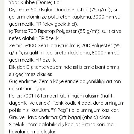
Yapı: Kubbe (Dome) tipi.
Dış Tente: 50D Nylon Double Ripstop (75 g/m²), ısı
yalıtımlı alüminize poliüretan kaplama, 3000 mm su
geçirmezlik, FR (alev geciktirici).
İç Tente: 70D Ripstop Polyester (55 g/m²), su itici ve
nefes alabilir, FR özellikli.
Zemin: %100 Geri Dönüştürülmüş 70D Polyester (95
g/m²), ısı yalıtımlı poliüretan kaplama, 8000 mm su
geçirmezlik, FR özellikli.
Dikişler: Dış tente ve zeminde ısıl işlemle bantlanmış
su geçirmez dikişler.
Güçlendirme: Zemin köşelerinde dayanıklılığı artıran
üç katmanlı yapı.
Poller: 7001 T6 temperli alüminyum alaşım (hafif,
dayanıklı ve esnek). Renk kodlu 4 adet duralüminyum
pol ile hızlı kurulum. "Y-Peg" tipi alüminyum kazıklar.
Giriş ve Havalandırma: Çift bagaj (absid) alanı.
Sineklikli, tam açılabilir dış kapılar. Fırtına korumalı
havalandırma çıkışları.