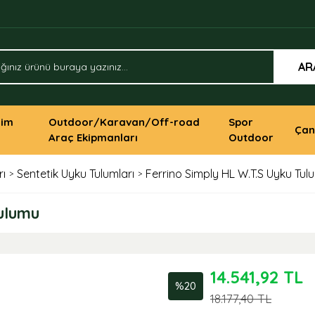
AR
yim
Outdoor/Karavan/Off-road
Spor
Çan
Araç Ekipmanları
Outdoor
rı
Sentetik Uyku Tulumları
Ferrino Simply HL W.T.S Uyku Tul
Tulumu
14.541,92 TL
%20
18.177,40 TL