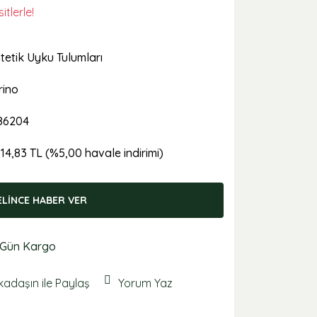
tlerle!
tetik Uyku Tulumları
rino
86204
814,83 TL (%5,00 havale indirimi)
ELİNCE HABER VER
 Gün Kargo
kadaşın ile Paylaş
Yorum Yaz