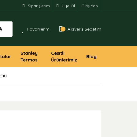
Siparişlerim
Üye Ol
Giriş Yap
A
Favorilerim
Alışveriş Sepetim
Stanley
Çeşitli
talar
Blog
Termos
Ürünlerimiz
umu