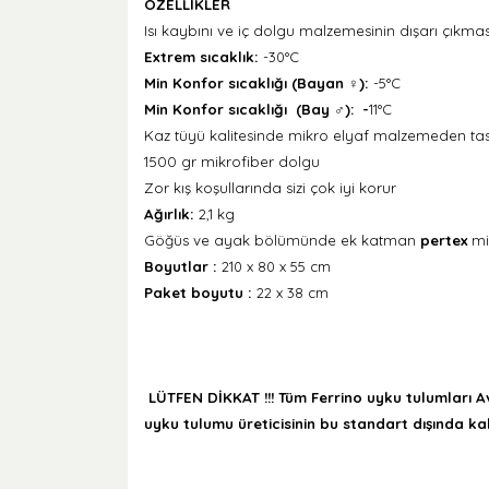
ÖZELLİKLER
Isı kaybını ve iç dolgu malzemesinin dışarı çıkma
Extrem sıcaklık:
-30°C
Min Konfor sıcaklığı (Bayan ♀):
-5°C
Min Konfor sıcaklığı
(Bay
♂):
-
11°C
Kaz tüyü kalitesinde mikro elyaf malzemeden tas
1500 gr mikrofiber dolgu
Zor kış koşullarında sizi çok iyi korur
Ağırlık:
2,1 kg
Göğüs ve ayak bölümünde ek katman
pertex
mi
Boyutlar :
210 x 80 x 55 cm
Paket boyutu :
22 x 38 cm
LÜTFEN DİKKAT !!! Tüm Ferrino uyku tulumları A
uyku tulumu üreticisinin bu standart dışında kal