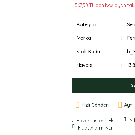
1.567,38 TL den başlayan taksi
Kategori
Sen
Marka
Fer
Stok Kodu
b_
Havale
13.
G
Hızlı Gönderi
Aynı
Ar
Fiyat Alarmı Kur