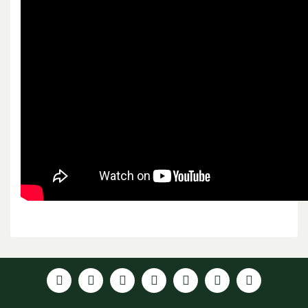
Bu ürünün fiyat bilgisi, resim, ürün açıklamalarında ve
diğer konularda yetersiz gördüğünüz noktaları öneri
formunu kullanarak tarafımıza iletebilirsiniz.
Görüş ve önerileriniz için teşekkür ederiz.
Ürün resmi kalitesiz, bozuk veya görüntülenemiyor.