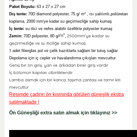
Paket Boyutu:
63 x 27 x 27 cm
Dış tente:
70D diamond polyester, 75 g/ m² ,
ısı yalıtımlı,poliüretan
kaplama, 2000 mm'ye kadar su geçirmezliğe sahip kumaş
İç tente:
su itici ve nefes alabilir özellikte polyester kumaş
m²,
2500mm'ye kadar su
Zemin:
70D polyester, 80 g/
geçirmezliğe ve su iticiliğe sahip kumaş
3
adet fiberglas pol ve çelik kazıklarla sağlam bir tutuş sağlar
Depolama için iç cepler ve havalandırma çıkışları mevcuttur
Geniş bir ön giriş, yan ve arkadan birer giriş vardır
İç bölümün kapıları cibinliktendir
Lamba asmak için bir kanca, taşıma çantası ve tamir kiti
mevcuttur
Resimde çadırın ön kısmında görülen güneşlik ekstra
satılmaktadır !
Ön Güneşliği extra satın almak için tıklayınız >>