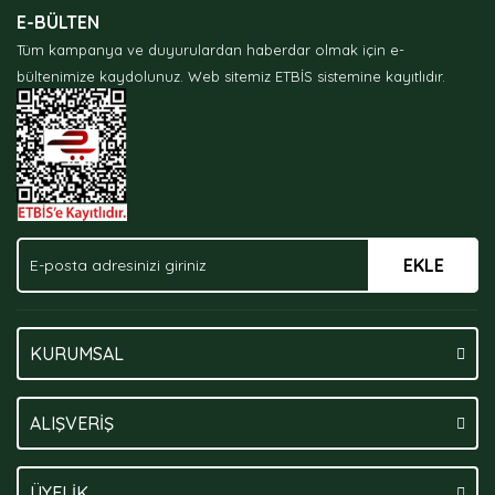
E-BÜLTEN
Ürün açıklamasında eksik bilgiler bulunuyor.
Tüm kampanya ve duyurulardan haberdar olmak için e-
Ürün bilgilerinde hatalar bulunuyor.
bültenimize kaydolunuz.
Web sitemiz ETBİS sistemine kayıtlıdır.
Ürün fiyatı diğer sitelerden daha pahalı.
Bu ürüne benzer farklı alternatifler olmalı.
EKLE
Gönder
KURUMSAL
ALIŞVERİŞ
ÜYELİK