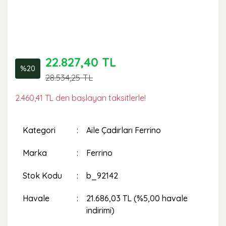
22.827,40 TL
%20
28.534,25 TL
2.460,41 TL den başlayan taksitlerle!
Kategori
Aile Çadırları Ferrino
Marka
Ferrino
Stok Kodu
b_92142
Havale
21.686,03 TL (%5,00 havale
indirimi)