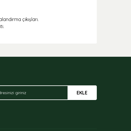
landırma çıkışları.
i.
arak tarafımıza iletebilirsiniz.
EKLE