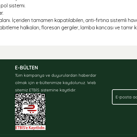
pol sistemi.
r.
lanı. İçeriden tamamen kapatılabilen, anti-fırtına sistemli hava
itleme halkaları, floresan gergiler, lamba kancası ve tamir kit
nda ve diğer konularda yetersiz gördüğünüz noktaları öneri formunu kullan
.
E-BÜLTEN
Tüm kampanya ve duyurulardan haberdar
olmak için e-bültenimize kaydolunuz.
Web
sitemiz ETBİS sistemine kayıtlıdır.