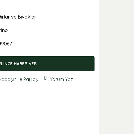
ırlar ve Bivaklar
rino
99067
ELİNCE HABER VER
kadaşın ile Paylaş
Yorum Yaz