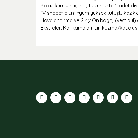
Kolay kurulum için eşit uzunlukta 2 adet dış 
"V shape" alüminyum yüksek tutuşlu kazıkla
Havalandırma ve Giriş: Ön bagaj (vestibül) a
Ekstralar: Kar kampları için kazma/kayak sab
Bu ürünün fiyat bilgisi, resim, ürün açıklamaları
Görüş ve önerileriniz için teşekkür ederiz.
Ürün resmi kalitesiz, bozuk veya görüntülenemiyor
Ürün açıklamasında eksik bilgiler bulunuyor.
Ürün bilgilerinde hatalar bulunuyor.
Ürün fiyatı diğer sitelerden daha pahalı.
Bu ürüne benzer farklı alternatifler olmalı.