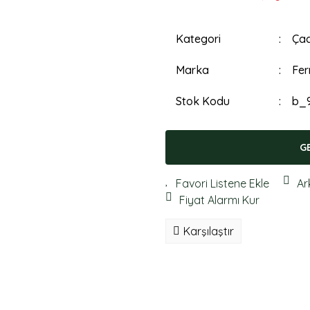
Kategori
Çad
Marka
Fer
Stok Kodu
b_
G
Ar
Fiyat Alarmı Kur
Karşılaştır