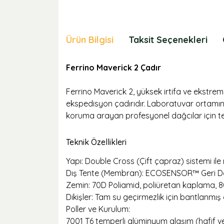
Ürün Bilgisi
Taksit Seçenekleri
Ferrino Maverick 2 Çadır
Ferrino Maverick 2, yüksek irtifa ve ekstrem 
ekspedisyon çadırıdır. Laboratuvar ortamın
koruma arayan profesyonel dağcılar için tekn
Teknik Özellikleri
Yapı: Double Cross (Çift çapraz) sistemi il
Dış Tente (Membran): ECOSENSOR™ Geri Dön
Zemin: 70D Poliamid, poliüretan kaplama, 
Dikişler: Tam su geçirmezlik için bantlanmış 
Poller ve Kurulum:
7001 T6 temperli alüminyum alaşım (hafif v