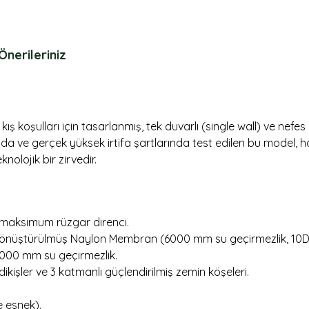
Önerileriniz
kış koşulları için tasarlanmış, tek duvarlı (single wall) ve nefe
da ve gerçek yüksek irtifa şartlarında test edilen bu model
olojik bir zirvedir.
e maksimum rüzgar direnci.
üştürülmüş Naylon Membran (6000 mm su geçirmezlik, 10D ult
8000 mm su geçirmezlik.
dikişler ve 3 katmanlı güçlendirilmiş zemin köşeleri.
e esnek).