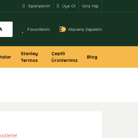
Siparişlerim
Üye Ol
Giriş Yap
A
Favorilerim
Alışveriş Sepetim
Stanley
Çeşitli
talar
Blog
Termos
Ürünlerimiz
itlerle!