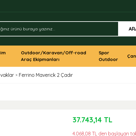
AR
yim
Outdoor/Karavan/Off-road
Spor
Çan
Araç Ekipmanları
Outdoor
ivaklar
Ferrino Maverick 2 Çadır
37.743,14 TL
4.068,08 TL den başlayan taks