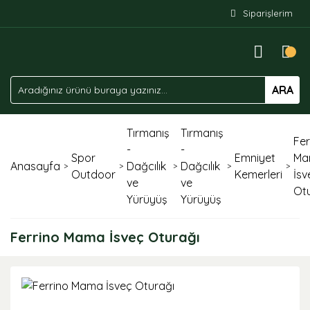
Siparişlerim
ARA
Tırmanış
Tırmanış
Fer
-
-
Spor
Emniyet
Ma
Anasayfa
Dağcılık
Dağcılık
Outdoor
Kemerleri
İsv
ve
ve
Ot
Yürüyüş
Yürüyüş
Ferrino Mama İsveç Oturağı