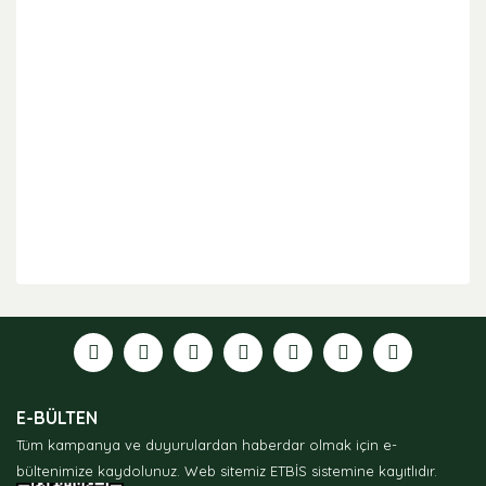
Bu ürünün fiyat bilgisi, resim, ürün açıklamalarında ve
diğer konularda yetersiz gördüğünüz noktaları öneri
formunu kullanarak tarafımıza iletebilirsiniz.
Görüş ve önerileriniz için teşekkür ederiz.
Ürün resmi kalitesiz, bozuk veya görüntülenemiyor.
E-BÜLTEN
Ürün açıklamasında eksik bilgiler bulunuyor.
Tüm kampanya ve duyurulardan haberdar olmak için e-
Ürün bilgilerinde hatalar bulunuyor.
bültenimize kaydolunuz.
Web sitemiz ETBİS sistemine kayıtlıdır.
Ürün fiyatı diğer sitelerden daha pahalı.