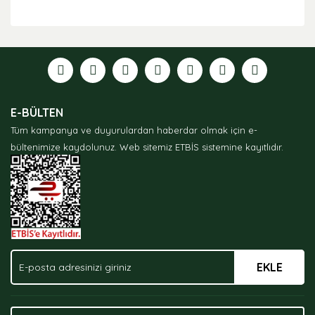
Bu ürünün fiyat bilgisi, resim, ürün açıklamalarında ve
diğer konularda yetersiz gördüğünüz noktaları öneri
formunu kullanarak tarafımıza iletebilirsiniz.
Görüş ve önerileriniz için teşekkür ederiz.
Ürün resmi kalitesiz, bozuk veya görüntülenemiyor.
E-BÜLTEN
Ürün açıklamasında eksik bilgiler bulunuyor.
Tüm kampanya ve duyurulardan haberdar olmak için e-
Ürün bilgilerinde hatalar bulunuyor.
bültenimize kaydolunuz.
Web sitemiz ETBİS sistemine kayıtlıdır.
Ürün fiyatı diğer sitelerden daha pahalı.
Bu ürüne benzer farklı alternatifler olmalı.
EKLE
Gönder