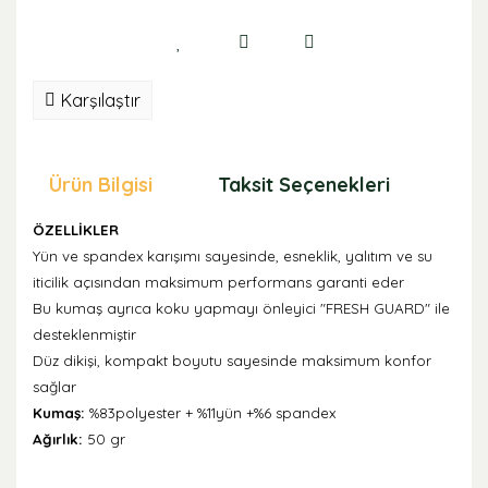
Karşılaştır
Ürün Bilgisi
Taksit Seçenekleri
Öne
ÖZELLİKLER
Yün ve spandex karışımı sayesinde, esneklik, yalıtım ve su
iticilik açısından maksimum performans garanti eder
Bu kumaş ayrıca koku yapmayı önleyici "FRESH GUARD" ile
desteklenmiştir
Düz dikişi, kompakt boyutu sayesinde maksimum konfor
sağlar
Kumaş:
%83polyester + %11yün +%6 spandex
Ağırlık:
50 gr