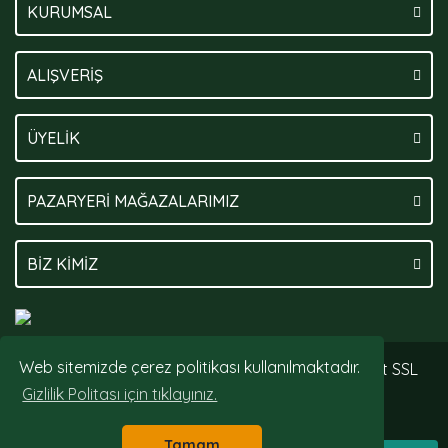
KURUMSAL
ALIŞVERİŞ
ÜYELİK
PAZARYERİ MAĞAZALARIMIZ
BİZ KİMİZ
Web sitemizde çerez politikası kullanılmaktadır.
© Tüm hakları saklıdır. Kredi kartı bilgileriniz 256bit SSL
sertifikası ile korunmaktadır.
Gizlilik Politası için tıklayınız.
Tamam