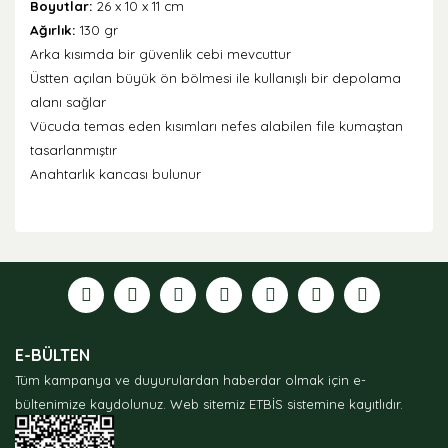
Boyutlar:
26 x 10 x 11 cm
Ağırlık:
130 gr
Arka kısımda bir güvenlik cebi mevcuttur
Üstten açılan büyük ön bölmesi ile kullanışlı bir depolama
alanı sağlar
Vücuda temas eden kısımları nefes alabilen file kumaştan
tasarlanmıştır
Anahtarlık kancası bulunur
Bu ürünün fiyat bilgisi, resim, ürün açıklamalarında ve
diğer konularda yetersiz gördüğünüz noktaları öneri
formunu kullanarak tarafımıza iletebilirsiniz.
Görüş ve önerileriniz için teşekkür ederiz.
Ürün resmi kalitesiz, bozuk veya görüntülenemiyor.
E-BÜLTEN
Ürün açıklamasında eksik bilgiler bulunuyor.
Tüm kampanya ve duyurulardan haberdar olmak için e-
Ürün bilgilerinde hatalar bulunuyor.
bültenimize kaydolunuz.
Web sitemiz ETBİS sistemine kayıtlıdır.
Ürün fiyatı diğer sitelerden daha pahalı.
Bu ürüne benzer farklı alternatifler olmalı.