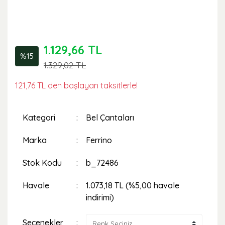
1.129,66 TL
%15
1.329,02 TL
121,76 TL den başlayan taksitlerle!
Kategori
Bel Çantaları
Marka
Ferrino
Stok Kodu
b_72486
Havale
1.073,18 TL (%5,00 havale
indirimi)
Seçenekler