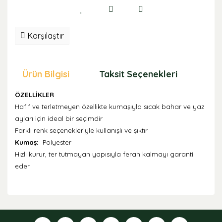
Karşılaştır
Ürün Bilgisi
Taksit Seçenekleri
Öne
ÖZELLİKLER
Hafif ve terletmeyen özellikte kumaşıyla sıcak bahar ve yaz
ayları için ideal bir seçimdir
Farklı renk seçenekleriyle kullanışlı ve şıktır
Kumaş:
Polyester
Hızlı kurur, ter tutmayan yapısıyla ferah kalmayı garanti
eder
Bu ürünün fiyat bilgisi, resim, ürün açıklamalarında ve
diğer konularda yetersiz gördüğünüz noktaları öneri
formunu kullanarak tarafımıza iletebilirsiniz.
Görüş ve önerileriniz için teşekkür ederiz.