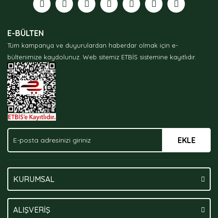
Ürün resmi kalitesiz, bozuk veya görüntülenemiyor.
E-BÜLTEN
Ürün açıklamasında eksik bilgiler bulunuyor.
Tüm kampanya ve duyurulardan haberdar olmak için e-
Ürün bilgilerinde hatalar bulunuyor.
bültenimize kaydolunuz.
Web sitemiz ETBİS sistemine kayıtlıdır.
Ürün fiyatı diğer sitelerden daha pahalı.
Bu ürüne benzer farklı alternatifler olmalı.
EKLE
Gönder
KURUMSAL
ALIŞVERİŞ