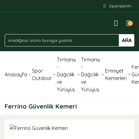
Siparişlerim
ARA
Tırmanış
Tırmanış
-
-
Fer
Spor
Emniyet
Anasayfa
Dağcılık
Dağcılık
Güv
Outdoor
Kemerleri
ve
ve
Ke
Yürüyüş
Yürüyüş
Ferrino Güvenlik Kemeri