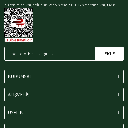
Ürün bilgilerinde hatalar bulunuyor.
bültenimize kaydolunuz.
Web sitemiz ETBİS sistemine kayıtlıdır.
Ürün fiyatı diğer sitelerden daha pahalı.
Bu ürüne benzer farklı alternatifler olmalı.
EKLE
Gönder
KURUMSAL
ALIŞVERİŞ
ÜYELİK