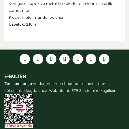
Koruyucu kapak ve metal halkalarla tasarlanmış elastik
çamaşır ipi
8 adet metal mandal bulunur
Uzunluk:
2,10 m
Bu ürünün fiyat bilgisi, resim, ürün açıklamalarında ve
diğer konularda yetersiz gördüğünüz noktaları öneri
formunu kullanarak tarafımıza iletebilirsiniz.
Görüş ve önerileriniz için teşekkür ederiz.
Ürün resmi kalitesiz, bozuk veya görüntülenemiyor.
E-BÜLTEN
Ürün açıklamasında eksik bilgiler bulunuyor.
Tüm kampanya ve duyurulardan haberdar olmak için e-
Ürün bilgilerinde hatalar bulunuyor.
bültenimize kaydolunuz.
Web sitemiz ETBİS sistemine kayıtlıdır.
Ürün fiyatı diğer sitelerden daha pahalı.
Bu ürüne benzer farklı alternatifler olmalı.