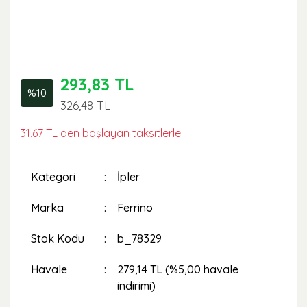
293,83 TL
%10
326,48 TL
31,67 TL den başlayan taksitlerle!
Kategori
İpler
Marka
Ferrino
Stok Kodu
b_78329
Havale
279,14 TL (%5,00 havale
indirimi)