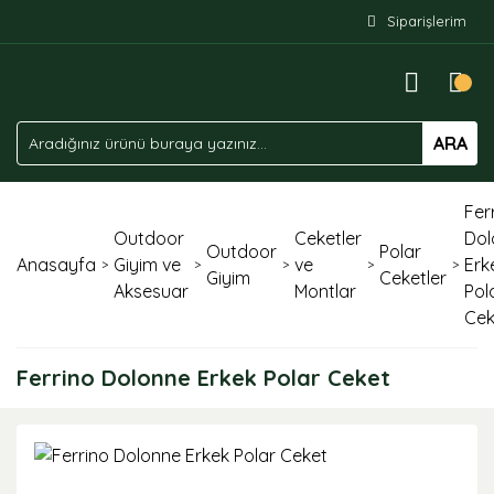
Siparişlerim
ARA
Fer
Outdoor
Ceketler
Dol
Outdoor
Polar
Anasayfa
Giyim ve
ve
Erk
Giyim
Ceketler
Aksesuar
Montlar
Pol
Cek
Ferrino Dolonne Erkek Polar Ceket