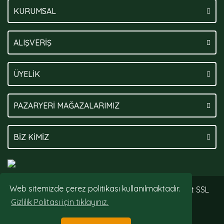
KURUMSAL
ALIŞVERİŞ
ÜYELİK
PAZARYERİ MAĞAZALARIMIZ
BİZ KİMİZ
Web sitemizde çerez politikası kullanılmaktadır.
© Tüm hakları saklıdır. Kredi kartı bilgileriniz 256bit SSL
sertifikası ile korunmaktadır.
Gizlilik Politası için tıklayınız.