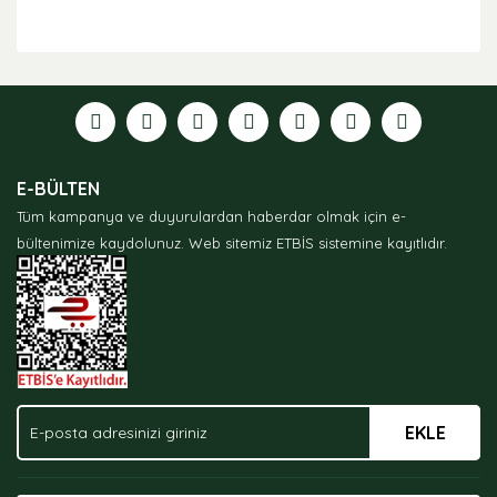
Bu ürünün fiyat bilgisi, resim, ürün açıklamalarında ve
diğer konularda yetersiz gördüğünüz noktaları öneri
formunu kullanarak tarafımıza iletebilirsiniz.
Görüş ve önerileriniz için teşekkür ederiz.
Ürün resmi kalitesiz, bozuk veya görüntülenemiyor.
E-BÜLTEN
Ürün açıklamasında eksik bilgiler bulunuyor.
Tüm kampanya ve duyurulardan haberdar olmak için e-
Ürün bilgilerinde hatalar bulunuyor.
bültenimize kaydolunuz.
Web sitemiz ETBİS sistemine kayıtlıdır.
Ürün fiyatı diğer sitelerden daha pahalı.
Bu ürüne benzer farklı alternatifler olmalı.
EKLE
Gönder