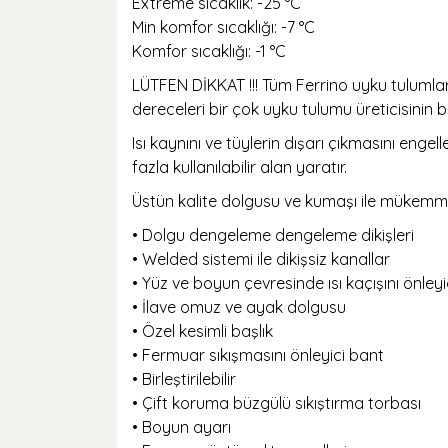
Extreme sıcaklık: -25 °C
Min komfor sıcaklığı: -7 °C
Komfor sıcaklığı: -1 °C
LÜTFEN DİKKAT !!! Tüm Ferrino uyku tulumlar
dereceleri bir çok uyku tulumu üreticisinin 
Isı kaynını ve tüylerin dışarı çıkmasını eng
fazla kullanılabilir alan yaratır.
Üstün kalite dolgusu ve kumaşı ile mükemmel
• Dolgu dengeleme dengeleme dikişleri
• Welded sistemi ile dikişsiz kanallar
• Yüz ve boyun çevresinde ısı kaçışını önleyic
• İlave omuz ve ayak dolgusu
• Özel kesimli başlık
• Fermuar sıkışmasını önleyici bant
• Birleştirilebilir
• Çift koruma büzgülü sıkıştırma torbası
• Boyun ayarı