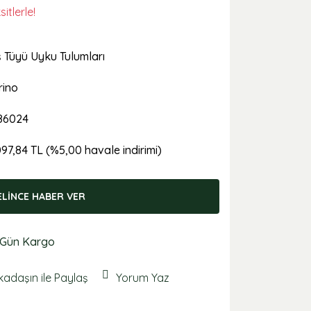
itlerle!
 Tüyü Uyku Tulumları
rino
86024
097,84 TL (%5,00 havale indirimi)
ELİNCE HABER VER
 Gün Kargo
kadaşın ile Paylaş
Yorum Yaz