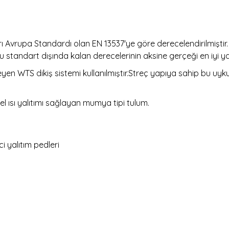
ı Avrupa Standardı olan EN 13537'ye göre derecelendirilmiştir
bu standart dışında kalan derecelerinin aksine gerçeği en iyi ya
elleyen WTS dikiş sistemi kullanılmıştır.Streç yapıya sahip bu u
 ısı yalıtımı sağlayan mumya tipi tulum.
i yalıtım pedleri