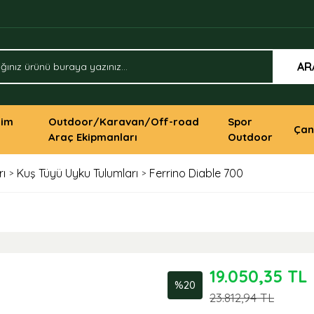
AR
yim
Outdoor/Karavan/Off-road
Spor
Çan
Araç Ekipmanları
Outdoor
rı
Kuş Tüyü Uyku Tulumları
Ferrino Diable 700
19.050,35 TL
%20
23.812,94 TL