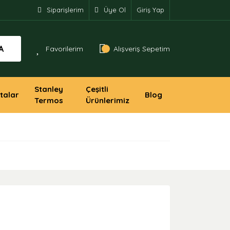
Siparişlerim
Üye Ol
Giriş Yap
A
Favorilerim
Alışveriş Sepetim
Stanley
Çeşitli
talar
Blog
Termos
Ürünlerimiz