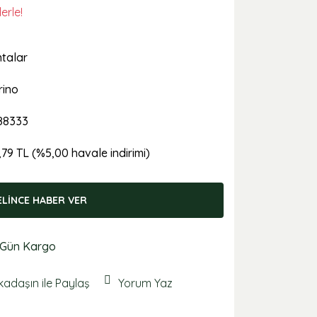
erle!
talar
rino
88333
,79 TL (%5,00 havale indirimi)
ELİNCE HABER VER
 Gün Kargo
kadaşın ile Paylaş
Yorum Yaz