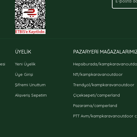
Gönder
ÜYELİK
PAZARYERİ MAĞAZALARIMI
esi
Yeni Üyelik
Hepsiburada/kampkaravanoutd
Üye Girişi
N11/kampkaravanoutdoor
Şifremi Unuttum
Trendyol/kampkaravanoutdoor
Alışveriş Sepetim
Çiçeksepeti/camperland
Pazarama/camperland
PTT Avm/kampkaravanoutdoor c