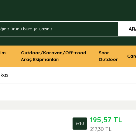
AR
yim
Outdoor/Karavan/Off-road
Spor
Çan
Araç Ekipmanları
Outdoor
okası
195,57 TL
%10
217,30 TL