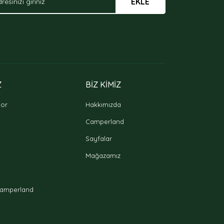
EKLE
Z
BİZ KİMİZ
oor
Hakkımızda
Camperland
Sayfalar
Mağazamız
amperland