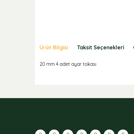
Ürün Bilgisi
Taksit Seçenekleri
20 mm 4 adet ayar tokası
Bu ürünün fiyat bilgisi, resim, ürün açıklamaları
Görüş ve önerileriniz için teşekkür ederiz.
Ürün resmi kalitesiz, bozuk veya görüntülenemiyor
Ürün açıklamasında eksik bilgiler bulunuyor.
Ürün bilgilerinde hatalar bulunuyor.
Ürün fiyatı diğer sitelerden daha pahalı.