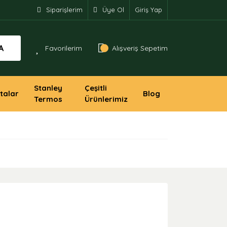
Siparişlerim
Üye Ol
Giriş Yap
A
Favorilerim
Alışveriş Sepetim
Stanley
Çeşitli
talar
Blog
Termos
Ürünlerimiz