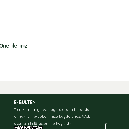
Önerileriniz
nda ve diğer konularda yetersiz gördüğünüz noktaları öneri formunu kullan
.
E-BÜLTEN
Tüm kampanya ve duyurulardan haberdar
olmak için e-bültenimize kaydolunuz.
Web
sitemiz ETBİS sistemine kayıtlıdır.