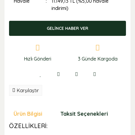
Havale
11.149,13 TL (%5,00 havale
indirimi)
GELİNCE HABER VER
Hızlı Gönderi
3 Günde Kargoda
Karşılaştır
Ürün Bilgisi
Taksit Seçenekleri
Öne
ÖZELLİKLERİ: