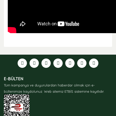
Bu ürünün fiyat bilgisi, resim, ürün açıklamalarında ve
diğer konularda yetersiz gördüğünüz noktaları öneri
formunu kullanarak tarafımıza iletebilirsiniz.
Görüş ve önerileriniz için teşekkür ederiz.
Ürün resmi kalitesiz, bozuk veya görüntülenemiyor.
E-BÜLTEN
Ürün açıklamasında eksik bilgiler bulunuyor.
Tüm kampanya ve duyurulardan haberdar olmak için e-
Ürün bilgilerinde hatalar bulunuyor.
bültenimize kaydolunuz.
Web sitemiz ETBİS sistemine kayıtlıdır.
Ürün fiyatı diğer sitelerden daha pahalı.
Bu ürüne benzer farklı alternatifler olmalı.