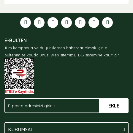
Bu ürünün fiyat bilgisi, resim, ürün açıklamalarında ve
diğer konularda yetersiz gördüğünüz noktaları öneri
formunu kullanarak tarafımıza iletebilirsiniz.
Görüş ve önerileriniz için teşekkür ederiz.
Ürün resmi kalitesiz, bozuk veya görüntülenemiyor.
E-BÜLTEN
Ürün açıklamasında eksik bilgiler bulunuyor.
Tüm kampanya ve duyurulardan haberdar olmak için e-
Ürün bilgilerinde hatalar bulunuyor.
bültenimize kaydolunuz.
Web sitemiz ETBİS sistemine kayıtlıdır.
Ürün fiyatı diğer sitelerden daha pahalı.
Bu ürüne benzer farklı alternatifler olmalı.
EKLE
Gönder
KURUMSAL