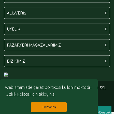
ALIŞVERİŞ
ÜYELİK
PAZARYERİ MAĞAZALARIMIZ
BİZ KİMİZ
Web sitemizde çerez politikası kullanılmaktadır.
© Tüm hakları saklıdır. Kredi kartı bilgileriniz 256bit SSL
sertifikası ile korunmaktadır.
Gizlilik Politası için tıklayınız.
Tamam
Whatsapp Sipariş/Destek