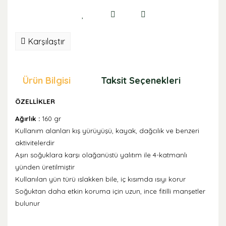
Karşılaştır
Ürün Bilgisi
Taksit Seçenekleri
Öne
ÖZELLİKLER
Ağırlık :
160 gr
Kullanım alanları k
ış yürüyüşü, kayak, dağcılık ve benzeri
aktivitelerdir
Aşırı soğuklara karşı olağanüstü yalıtım ile 4-katmanlı
yünden üretilmiştir
Kullanılan yün türü ıslakken bile, iç kısımda ısıyı korur
Soğuktan daha etkin koruma için uzun, ince fitilli manşetler
bulunur