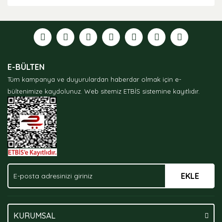
Bu ürünün fiyat bilgisi, resim, ürün açıklamalarında ve
diğer konularda yetersiz gördüğünüz noktaları öneri
formunu kullanarak tarafımıza iletebilirsiniz.
Görüş ve önerileriniz için teşekkür ederiz.
Ürün resmi kalitesiz, bozuk veya görüntülenemiyor.
E-BÜLTEN
Ürün açıklamasında eksik bilgiler bulunuyor.
Tüm kampanya ve duyurulardan haberdar olmak için e-
Ürün bilgilerinde hatalar bulunuyor.
bültenimize kaydolunuz.
Web sitemiz ETBİS sistemine kayıtlıdır.
Ürün fiyatı diğer sitelerden daha pahalı.
Bu ürüne benzer farklı alternatifler olmalı.
EKLE
Gönder
KURUMSAL