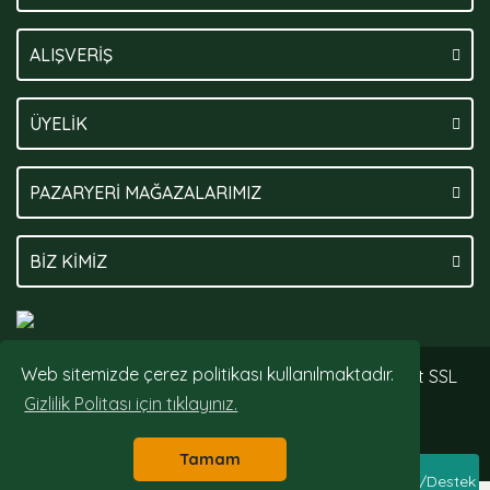
ALIŞVERİŞ
ÜYELİK
PAZARYERİ MAĞAZALARIMIZ
BİZ KİMİZ
Web sitemizde çerez politikası kullanılmaktadır.
© Tüm hakları saklıdır. Kredi kartı bilgileriniz 256bit SSL
sertifikası ile korunmaktadır.
Gizlilik Politası için tıklayınız.
Tamam
Whatsapp Sipariş/Destek