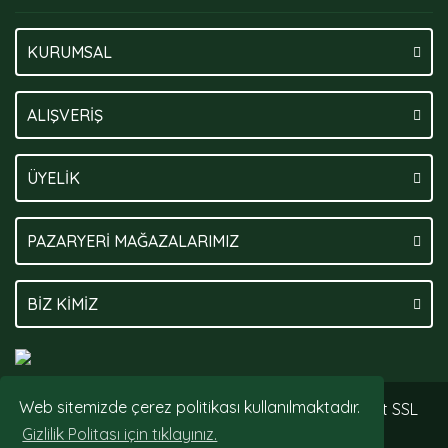
KURUMSAL
ALIŞVERİŞ
ÜYELİK
PAZARYERİ MAĞAZALARIMIZ
BİZ KİMİZ
Web sitemizde çerez politikası kullanılmaktadır.
© Tüm hakları saklıdır. Kredi kartı bilgileriniz 256bit SSL
sertifikası ile korunmaktadır.
Gizlilik Politası için tıklayınız.