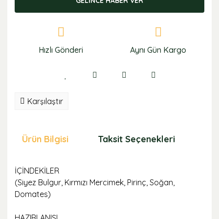
GELİNCE HABER VER
Hızlı Gönderi
Aynı Gün Kargo
Karşılaştır
Ürün Bilgisi
Taksit Seçenekleri
Öne
İÇİNDEKİLER
(Siyez Bulgur, Kırmızı Mercimek, Pirinç, Soğan,
Domates)
HAZIRLANIŞI