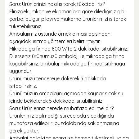
Soru: Ürünlerinizi nasıl ısıtarak tüketebiliriz?
Elinizdeki imkan ve ekipmanlara göre dilediğiniz gibi
çorba, bulgur pilavı ve makarna ürünlerimizi ısıtarak
tüketebilirsiniz.
Ambalajımız üstünde örnek olması açısından
aşağıdaki ısıtma yöntemleri belirtirmiştir.
Mikrodalga fırında 800 W’ta 2 dakikada ısıtabilirsiniz.
Dilerseniz ürünümüzü ambalajı ile mikrodalga fırına
koyabilirsiniz, ambalaj mikrodalga fırında ısıtılmaya
uygundur.
Ürünümüzü tencereye dökerek 3 dakikada
ısıtabilirsiniz.
Ürünümüzün ambalajını açmadan kaynar sıcak su
içinde bekleterek 5 dakikada ısıtabilirsiniz.
Soru: Ürünleriniz nerede muhafaza edilmelidir?
Ürünlerimiz açılmadığı sürece oda sıcaklığında
muhafaza edilebilir, buzdolabında saklanmasına
gerek yoktur.
Ambalaj açıldıktan sonra ise hemen tüketilmeli ya da