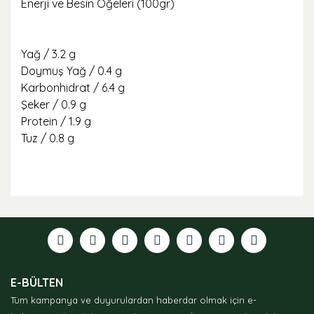
Enerji ve Besin Öğeleri (100gr)
Yağ / 3.2 g
Doymuş Yağ / 0.4 g
Karbonhidrat / 6.4 g
Şeker / 0.9 g
Protein / 1.9 g
Tuz / 0.8 g
Bu ürünün fiyat bilgisi, resim, ürün açıklamalarında ve
diğer konularda yetersiz gördüğünüz noktaları öneri
formunu kullanarak tarafımıza iletebilirsiniz.
Görüş ve önerileriniz için teşekkür ederiz.
Ürün resmi kalitesiz, bozuk veya görüntülenemiyor.
E-BÜLTEN
Ürün açıklamasında eksik bilgiler bulunuyor.
Tüm kampanya ve duyurulardan haberdar olmak için e-
Ürün bilgilerinde hatalar bulunuyor.