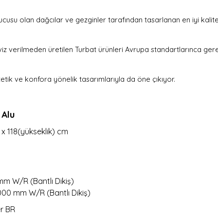
cusu olan dağcılar ve gezginler tarafından tasarlanan en iyi kal
viz verilmeden üretilen Turbat ürünleri Avrupa standartlarınca gerek
stetik ve konfora yönelik tasarımlarıyla da öne çıkıyor.
 Alu
 x 118(yükseklik) cm
 mm W/R
(Bantlı Dikiş)
3000 mm W/R
(Bantlı Dikiş)
r BR