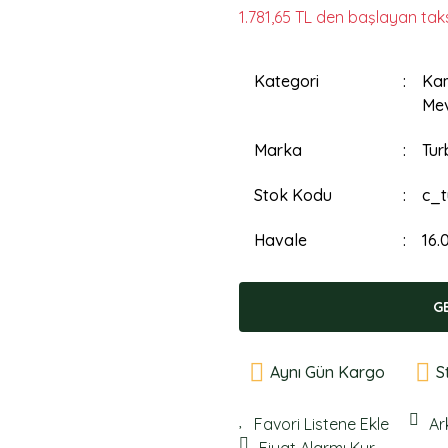
1.781,65 TL den başlayan taksi
Kategori
Kam
Mev
Marka
Tur
Stok Kodu
c_t
Havale
16.
G
Aynı Gün Kargo
S
Ar