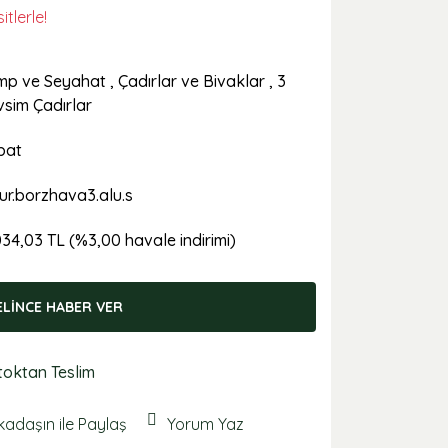
tlerle!
p ve Seyahat
,
Çadırlar ve Bivaklar
,
3
sim Çadırlar
bat
ur.borzhava3.alu.s
034,03 TL (%3,00 havale indirimi)
ELİNCE HABER VER
toktan Teslim
kadaşın ile Paylaş
Yorum Yaz