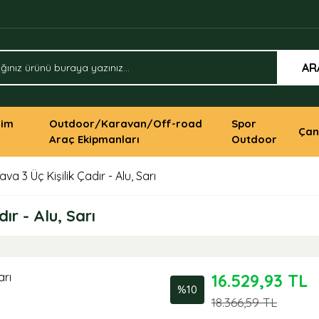
AR
yim
Outdoor/Karavan/Off-road
Spor
Çan
Araç Ekipmanları
Outdoor
a 3 Üç Kişilik Çadır - Alu, Sarı
ır - Alu, Sarı
16.529,93 TL
%10
18.366,59 TL