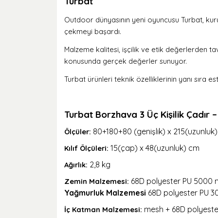
Turbat
Outdoor dünyasının yeni oyuncusu Turbat, kuru
çekmeyi başardı.
Malzeme kalitesi, işçilik ve etik değerlerden ta
konusunda gerçek değerler sunuyor.
Turbat ürünleri teknik özelliklerinin yanı sıra e
Turbat Borzhava 3 Üç Kişilik Çadır –
80+180+80 (genişlik) x 215(uzunluk)
Ölçüler:
15(çap) x 48(uzunluk) cm
Kılıf Ölçüleri:
2,8 kg
Ağırlık:
68D polyester PU 5000
Zemin Malzemesi:
Yağmurluk Malzemesi
68D polyester PU 
mesh + 68D polyeste
İç Katman Malzemesi: