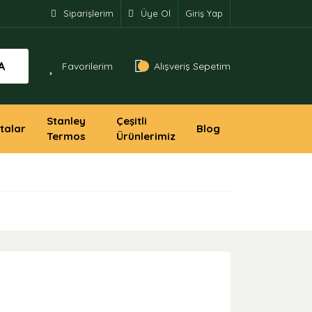
Siparişlerim
Üye Ol
Giriş Yap
A
Favorilerim
Alışveriş Sepetim
Stanley
Çeşitli
talar
Blog
Termos
Ürünlerimiz