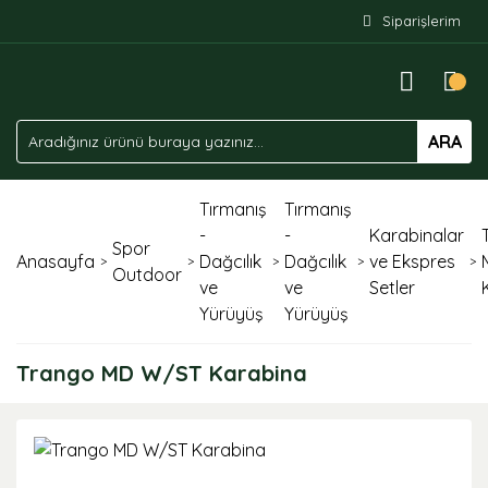
Siparişlerim
ARA
Tırmanış
Tırmanış
-
-
Karabinalar
Spor
Anasayfa
Dağcılık
Dağcılık
ve Ekspres
Outdoor
ve
ve
Setler
Yürüyüş
Yürüyüş
Trango MD W/ST Karabina