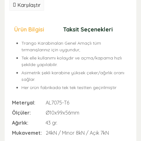
Karşılaştır
Ürün Bilgisi
Taksit Seçenekleri
Öne
Trango Karabinaları Genel Amaçlı tüm
tırmanışlarınız için uygundur,
Tek elle kullanımı kolaydır ve açma/kapama hızlı
şekilde yapılabilir.
Asimetrik şekli karabine yüksek çeker/ağırlık oranı
sağlar.
Her ürün fabrikada tek tek testten geçirilmiştir
Meteryal:
AL7075-T6
Ölçüler:
Ø10x99x56mm
Ağırlık:
43 gr.
Mukavemet:
24kN / Minor 8kN / Açık 7kN