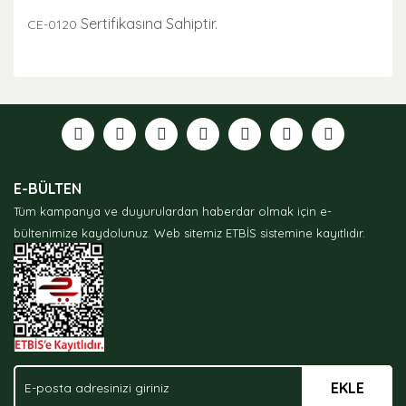
Sertifikasına Sahiptir.
CE-0120
Bu ürünün fiyat bilgisi, resim, ürün açıklamalarında ve
diğer konularda yetersiz gördüğünüz noktaları öneri
formunu kullanarak tarafımıza iletebilirsiniz.
Görüş ve önerileriniz için teşekkür ederiz.
Ürün resmi kalitesiz, bozuk veya görüntülenemiyor.
E-BÜLTEN
Ürün açıklamasında eksik bilgiler bulunuyor.
Tüm kampanya ve duyurulardan haberdar olmak için e-
Ürün bilgilerinde hatalar bulunuyor.
bültenimize kaydolunuz.
Web sitemiz ETBİS sistemine kayıtlıdır.
Ürün fiyatı diğer sitelerden daha pahalı.
Bu ürüne benzer farklı alternatifler olmalı.
EKLE
Gönder