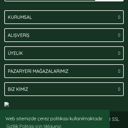
KURUMSAL
ALIŞVERİŞ
ÜYELİK
PAZARYERİ MAĞAZALARIMIZ
BİZ KİMİZ
Web sitemizde çerez politikası kullanılmaktadır.
© Tüm hakları saklıdır. Kredi kartı bilgileriniz 256bit SSL
sertifikası ile korunmaktadır.
Gizlilik Politası için tıklayınız.