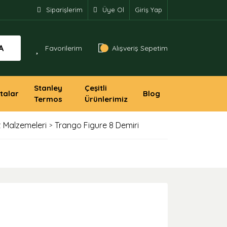
Siparişlerim
Üye Ol
Giriş Yap
A
Favorilerim
Alışveriş Sepetim
Stanley
Çeşitli
talar
Blog
Termos
Ürünlerimiz
t Malzemeleri
Trango Figure 8 Demiri