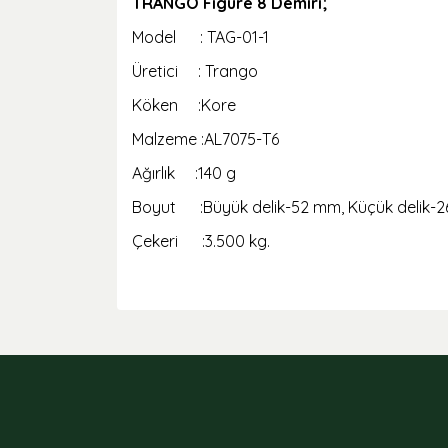
TRANGO Figure 8 Demiri;
Model : TAG-01-1
Üretici : Trango
Köken :Kore
Malzeme :AL7075-T6
Ağırlık :140 g
Boyut :Büyük delik-52 mm, Küçük delik-
Çekeri :3.500 kg.
Bu ürünün fiyat bilgisi, resim, ürün açıklamaları
Görüş ve önerileriniz için teşekkür ederiz.
Ürün resmi kalitesiz, bozuk veya görüntülenemiyor
Ürün açıklamasında eksik bilgiler bulunuyor.
Ürün bilgilerinde hatalar bulunuyor.