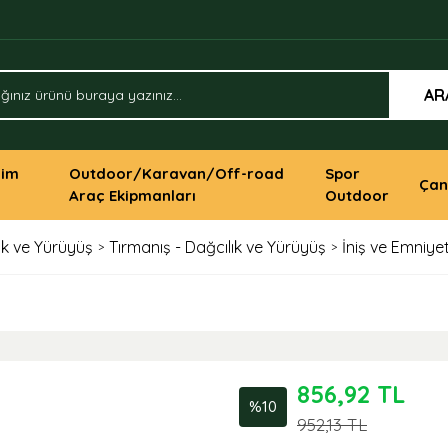
AR
yim
Outdoor/Karavan/Off-road
Spor
Çan
Araç Ekipmanları
Outdoor
ık ve Yürüyüş
Tırmanış - Dağcılık ve Yürüyüş
İniş ve Emniye
856,92 TL
%10
952,13 TL