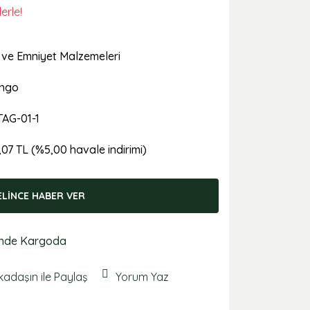
erle!
ş ve Emniyet Malzemeleri
ngo
AG-01-1
,07 TL (%5,00 havale indirimi)
ELİNCE HABER VER
nde Kargoda
kadaşın ile Paylaş
Yorum Yaz