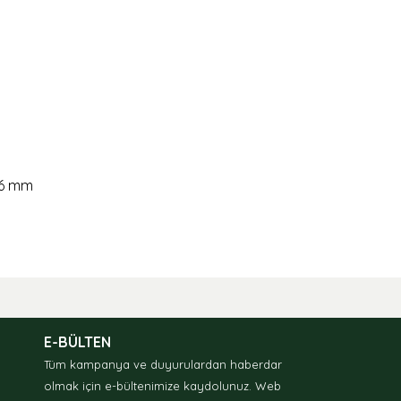
26 mm
nda ve diğer konularda yetersiz gördüğünüz noktaları öneri formunu kullan
.
E-BÜLTEN
Tüm kampanya ve duyurulardan haberdar
olmak için e-bültenimize kaydolunuz.
Web