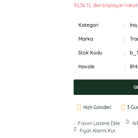
92,36 TL den başlayan taksitl
Kategori
İni
Marka
Tra
Stok Kodu
b_T
Havale
814
G
Hızlı Gönderi
3 Gü
Ar
Fiyat Alarmı Kur