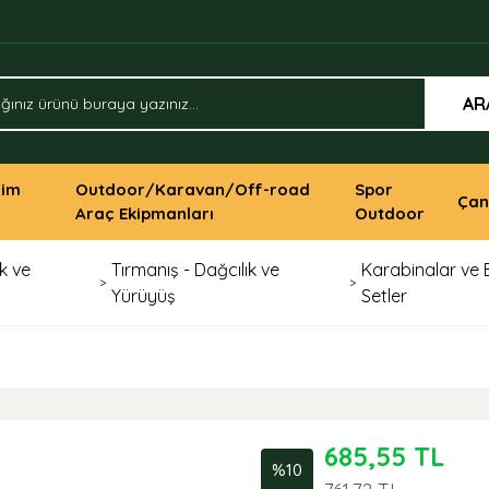
AR
yim
Outdoor/Karavan/Off-road
Spor
Çan
Araç Ekipmanları
Outdoor
k ve
Tırmanış - Dağcılık ve
Karabinalar ve 
Yürüyüş
Setler
685,55 TL
%10