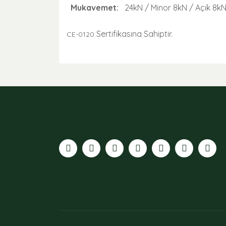
Mukavemet:
24kN / Minor 8kN / Açık 8k
Sertifikasına Sahiptir.
CE-0120
Bu ürünün fiyat bilgisi, resim, ürün açıklamaları
Görüş ve önerileriniz için teşekkür ederiz.
Ürün resmi kalitesiz, bozuk veya görüntülenemiyor
Ürün açıklamasında eksik bilgiler bulunuyor.
Ürün bilgilerinde hatalar bulunuyor.
Ürün fiyatı diğer sitelerden daha pahalı.
Bu ürüne benzer farklı alternatifler olmalı.