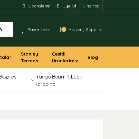
Siparişlerim
Üye Ol
Giriş Yap
A
Favorilerim
Alışveriş Sepetim
Stanley
Çeşitli
talar
Blog
Termos
Ürünlerimiz
Ekspres
Trango Beam K Lock
Karabina