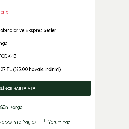
erle!
abinalar ve Ekspres Setler
ngo
TCDK-13
,27 TL (%5,00 havale indirimi)
ELİNCE HABER VER
 Gün Kargo
kadaşın ile Paylaş
Yorum Yaz