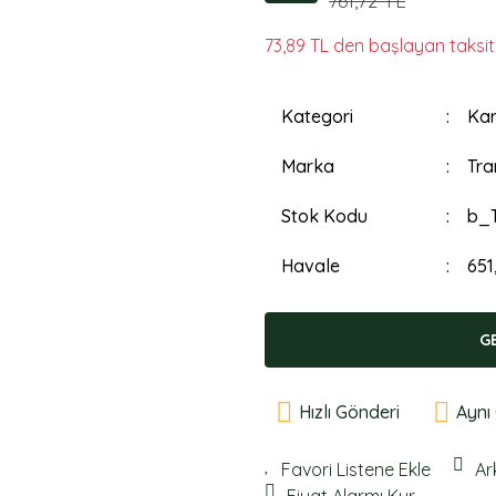
761,72 TL
73,89 TL den başlayan taksitl
Kategori
Kar
Marka
Tra
Stok Kodu
b_
Havale
651
G
Hızlı Gönderi
Aynı
Ar