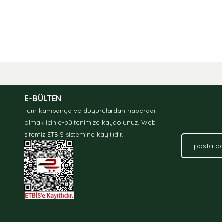
N
nda ve diğer konularda yetersiz gördüğünüz noktaları öneri formunu kullan
.
E-BÜLTEN
Tüm kampanya ve duyurulardan haberdar
olmak için e-bültenimize kaydolunuz.
Web
sitemiz ETBİS sistemine kayıtlıdır.
Gönder