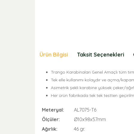
Ürün Bilgisi
Taksit Seçenekleri
Trango Karabinaları Genel Amaçlı tüm tırm
Tek elle kullanımı kolaydır ve açma/kapama 
Asimetrik şekli karabine yüksek çeker/ağırl
Her ürün fabrikada tek tek testten geçirilmi
Meteryal:
AL7075-T6
Ölçüler:
Ø10x98x57mm
Ağırlık:
46 gr.