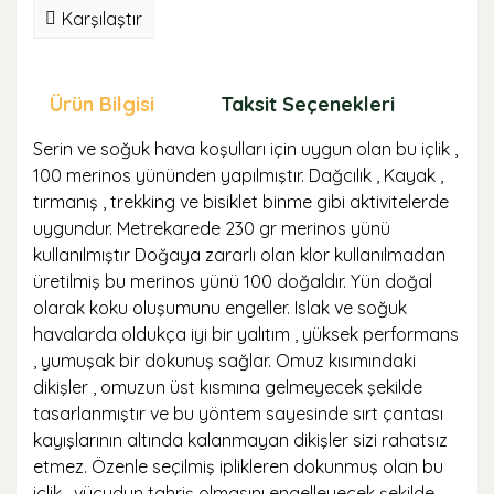
Karşılaştır
Ürün Bilgisi
Taksit Seçenekleri
Öne
Serin ve soğuk hava koşulları için uygun olan bu içlik ,
100 merinos yününden yapılmıştır. Dağcılık , Kayak ,
tırmanış , trekking ve bisiklet binme gibi aktivitelerde
uygundur. Metrekarede 230 gr merinos yünü
kullanılmıştır Doğaya zararlı olan klor kullanılmadan
üretilmiş bu merinos yünü 100 doğaldır. Yün doğal
olarak koku oluşumunu engeller. Islak ve soğuk
havalarda oldukça iyi bir yalıtım , yüksek performans
, yumuşak bir dokunuş sağlar. Omuz kısımındaki
dikişler , omuzun üst kısmına gelmeyecek şekilde
tasarlanmıştır ve bu yöntem sayesinde sırt çantası
kayışlarının altında kalanmayan dikişler sizi rahatsız
etmez. Özenle seçilmiş iplikleren dokunmuş olan bu
içlik , vücudun tahriş olmasını engelleyecek şekilde