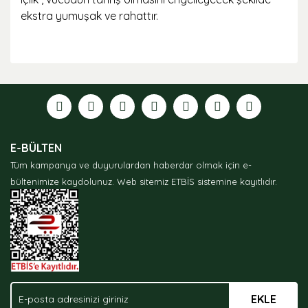
ekstra yumuşak ve rahattır.
Bu ürünün fiyat bilgisi, resim, ürün açıklamalarında ve
diğer konularda yetersiz gördüğünüz noktaları öneri
formunu kullanarak tarafımıza iletebilirsiniz.
Görüş ve önerileriniz için teşekkür ederiz.
Ürün resmi kalitesiz, bozuk veya görüntülenemiyor.
E-BÜLTEN
Ürün açıklamasında eksik bilgiler bulunuyor.
Tüm kampanya ve duyurulardan haberdar olmak için e-
Ürün bilgilerinde hatalar bulunuyor.
bültenimize kaydolunuz.
Web sitemiz ETBİS sistemine kayıtlıdır.
Ürün fiyatı diğer sitelerden daha pahalı.
Bu ürüne benzer farklı alternatifler olmalı.
EKLE
Gönder