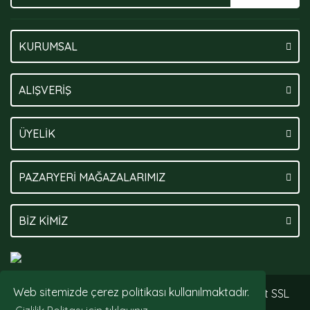
KURUMSAL
ALIŞVERİŞ
ÜYELİK
PAZARYERİ MAĞAZALARIMIZ
BİZ KİMİZ
Web sitemizde çerez politikası kullanılmaktadır.
© Tüm hakları saklıdır. Kredi kartı bilgileriniz 256bit SSL