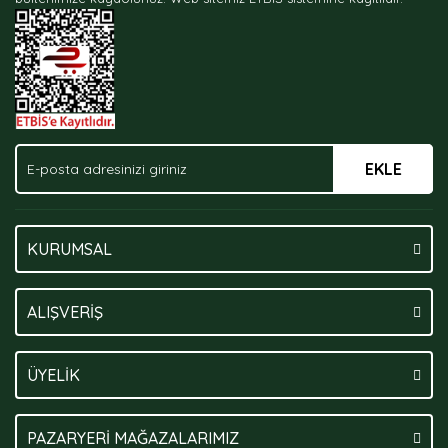
Ürün fiyatı diğer sitelerden daha pahalı.
Bu ürüne benzer farklı alternatifler olmalı.
EKLE
Gönder
KURUMSAL
ALIŞVERİŞ
ÜYELİK
PAZARYERİ MAĞAZALARIMIZ