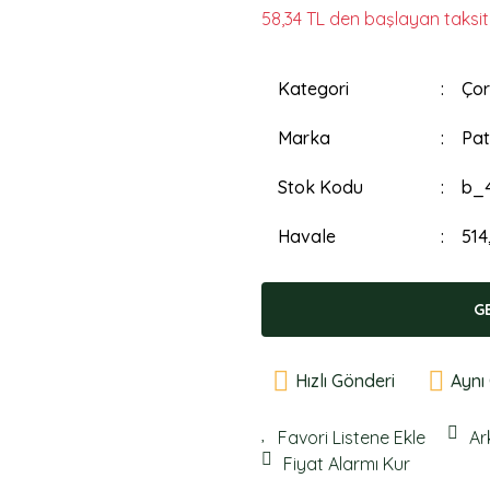
58,34 TL den başlayan taksitl
Kategori
Çor
Marka
Pat
Stok Kodu
b_
Havale
514
G
Hızlı Gönderi
Aynı
Ar
Fiyat Alarmı Kur