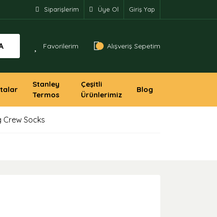
Siparişlerim
Üye Ol
Giriş Yap
A
Favorilerim
Alışveriş Sepetim
Stanley
Çeşitli
talar
Blog
Termos
Ürünlerimiz
g Crew Socks