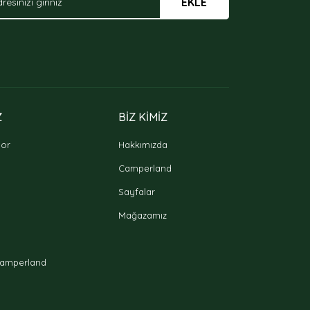
EKLE
Z
BİZ KİMİZ
oor
Hakkımızda
Camperland
Sayfalar
Mağazamız
amperland