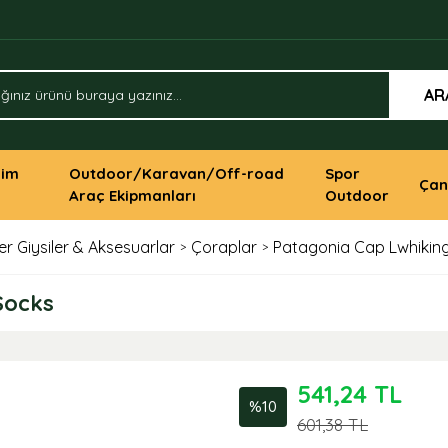
AR
yim
Outdoor/Karavan/Off-road
Spor
Çan
Araç Ekipmanları
Outdoor
er Giysiler & Aksesuarlar
Çoraplar
Patagonia Cap Lwhikin
Socks
541,24 TL
%10
601,38 TL