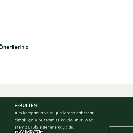
Önerileriniz
nda ve diğer konularda yetersiz gördüğünüz noktaları öneri formunu kullan
.
E-BÜLTEN
Tüm kampanya ve duyurulardan haberdar
olmak için e-bültenimize kaydolunuz.
Web
sitemiz ETBİS sistemine kayıtlıdır.