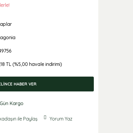
erle!
aplar
agonia
49756
,18 TL (%5,00 havale indirimi)
ELİNCE HABER VER
 Gün Kargo
kadaşın ile Paylaş
Yorum Yaz