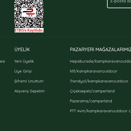
Gönder
ÜYELİK
PAZARYERİ MAĞAZALARIMI
esi
Yeni Üyelik
Hepsiburada/kampkaravanoutd
Üye Girişi
N11/kampkaravanoutdoor
Şifremi Unuttum
Trendyol/kampkaravanoutdoor
Alışveriş Sepetim
Çiçeksepeti/camperland
Pazarama/camperland
PTT Avm/kampkaravanoutdoor c