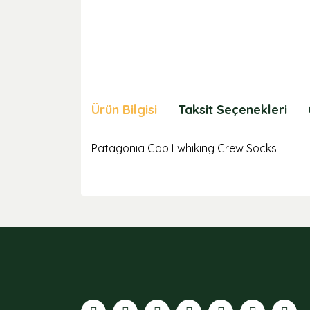
Ürün Bilgisi
Taksit Seçenekleri
Patagonia Cap Lwhiking Crew Socks
Bu ürünün fiyat bilgisi, resim, ürün açıklamaları
Görüş ve önerileriniz için teşekkür ederiz.
Ürün resmi kalitesiz, bozuk veya görüntülenemiyor
Ürün açıklamasında eksik bilgiler bulunuyor.
Ürün bilgilerinde hatalar bulunuyor.
Ürün fiyatı diğer sitelerden daha pahalı.