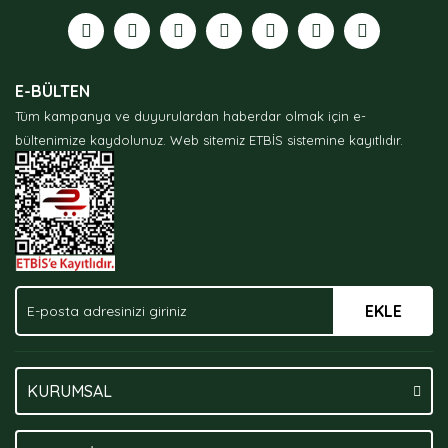
Görüş ve önerileriniz için teşekkür ederiz.
Ürün resmi kalitesiz, bozuk veya görüntülenemiyor.
E-BÜLTEN
Ürün açıklamasında eksik bilgiler bulunuyor.
Tüm kampanya ve duyurulardan haberdar olmak için e-
Ürün bilgilerinde hatalar bulunuyor.
bültenimize kaydolunuz.
Web sitemiz ETBİS sistemine kayıtlıdır.
Ürün fiyatı diğer sitelerden daha pahalı.
Bu ürüne benzer farklı alternatifler olmalı.
EKLE
Gönder
KURUMSAL