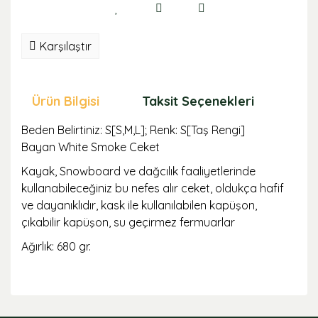
Karşılaştır
Ürün Bilgisi
Taksit Seçenekleri
Öne
Beden Belirtiniz: S[S,M,L]; Renk: S[Taş Rengi]
Bayan White Smoke Ceket
Kayak, Snowboard ve dağcılık faaliyetlerinde
kullanabileceğiniz bu nefes alır ceket, oldukça hafif
ve dayanıklıdır, kask ile kullanılabilen kapüşon,
çıkabilir kapüşon, su geçirmez fermuarlar
Ağırlık: 680 gr.
Bu ürünün fiyat bilgisi, resim, ürün açıklamalarında ve
diğer konularda yetersiz gördüğünüz noktaları öneri
formunu kullanarak tarafımıza iletebilirsiniz.