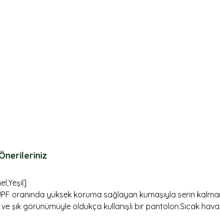
Önerileriniz
el,Yeşil]
0+UPF oranında yüksek koruma sağlayan kumaşıyla serin kalmanı
 ve şık görünümüyle oldukça kullanışlı bir pantolon.Sıcak hav