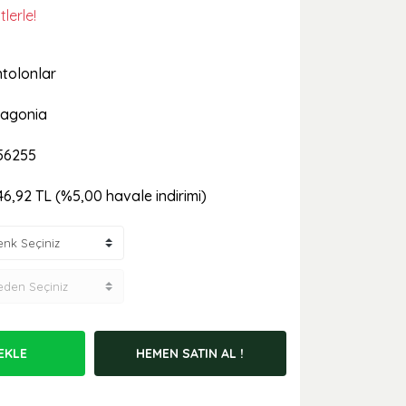
lerle!
tolonlar
agonia
56255
46,92 TL (%5,00 havale indirimi)
EKLE
HEMEN SATIN AL !