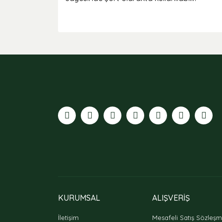
Bu ürünün fiyat bilgisi, resim, ürün açıklamaları
Görüş ve önerileriniz için teşekkür ederiz.
Ürün resmi kalitesiz, bozuk veya görüntülenemiyor
Ürün açıklamasında eksik bilgiler bulunuyor.
Ürün bilgilerinde hatalar bulunuyor.
Ürün fiyatı diğer sitelerden daha pahalı.
Bu ürüne benzer farklı alternatifler olmalı.
KURUMSAL
ALIŞVERİŞ
İletişim
Mesafeli Satış Sözleşm