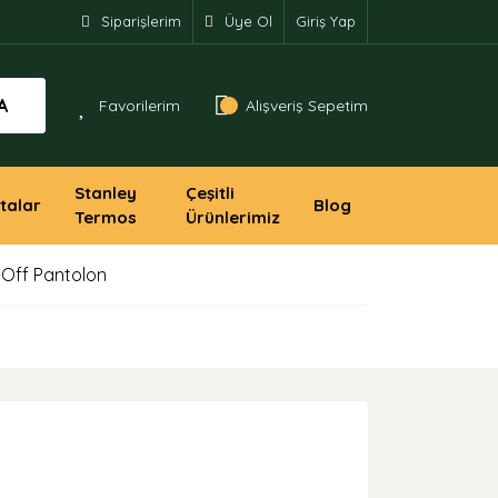
Siparişlerim
Üye Ol
Giriş Yap
A
Favorilerim
Alışveriş Sepetim
Stanley
Çeşitli
talar
Blog
Termos
Ürünlerimiz
-Off Pantolon