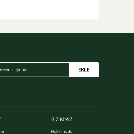
arak tarafımıza iletebilirsiniz.
EKLE
Z
BİZ KİMİZ
oor
Hakkımızda