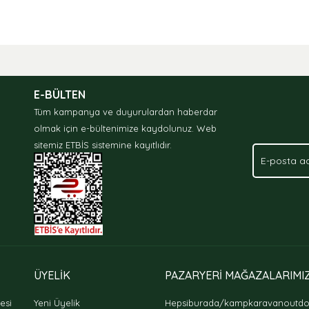
nda ve diğer konularda yetersiz gördüğünüz noktaları öneri formunu kullan
.
E-BÜLTEN
Tüm kampanya ve duyurulardan haberdar
olmak için e-bültenimize kaydolunuz.
Web
sitemiz ETBİS sistemine kayıtlıdır.
Gönder
ÜYELİK
PAZARYERİ MAĞAZALARIMI
esi
Yeni Üyelik
Hepsiburada/kampkaravanoutd