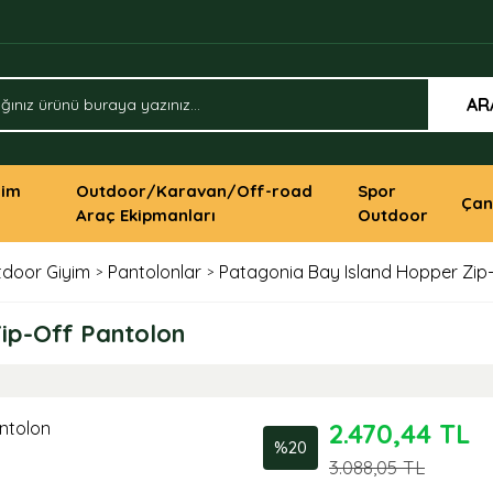
AR
yim
Outdoor/Karavan/Off-road
Spor
Çan
Araç Ekipmanları
Outdoor
door Giyim
Pantolonlar
Patagonia Bay Island Hopper Zip
ip-Off Pantolon
2.470,44 TL
%20
3.088,05 TL