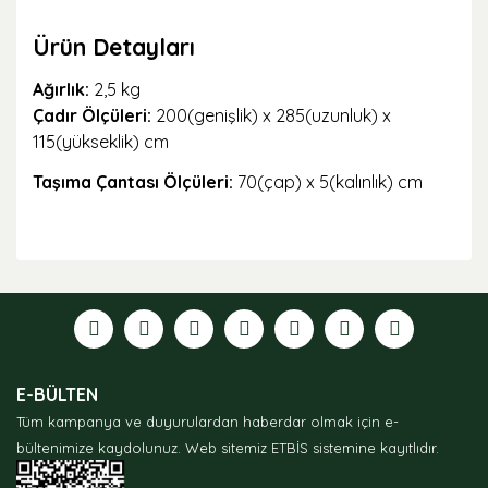
Ürün Detayları
Ağırlık:
2,5 kg
Çadır Ölçüleri:
200(genişlik) x 285(uzunluk) x
115(yükseklik) cm
Taşıma Çantası Ölçüleri:
70(çap) x 5(kalınlık) cm
Bu ürünün fiyat bilgisi, resim, ürün açıklamalarında ve
diğer konularda yetersiz gördüğünüz noktaları öneri
formunu kullanarak tarafımıza iletebilirsiniz.
Görüş ve önerileriniz için teşekkür ederiz.
Ürün resmi kalitesiz, bozuk veya görüntülenemiyor.
E-BÜLTEN
Ürün açıklamasında eksik bilgiler bulunuyor.
Tüm kampanya ve duyurulardan haberdar olmak için e-
Ürün bilgilerinde hatalar bulunuyor.
bültenimize kaydolunuz.
Web sitemiz ETBİS sistemine kayıtlıdır.
Ürün fiyatı diğer sitelerden daha pahalı.